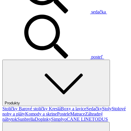
sedačka
posteľ
Produkty
Stoličky
Barové stoličky
Kreslá
Boxy a lavice
Sedačky
Stoly
Stolové
nohy a pláty
Komody a skrine
Postele
Matrace
Záhradný
nábytok
Sunbrella
Doplnky
Simplyo
CANE LINE
TODUS