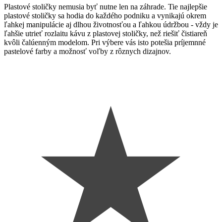
Plastové stoličky nemusia byť nutne len na záhrade. Tie najlepšie
plastové stoličky sa hodia do každého podniku a vynikajú okrem
ľahkej manipulácie aj dlhou životnosťou a ľahkou údržbou - vždy je
ľahšie utrieť rozlaitu kávu z plastovej stoličky, než riešiť čistiareň
kvôli čalúenným modelom. Pri výbere vás isto potešia p
ríjemnné
pastelové farby a možnosť voľby z rôznych dizajnov.