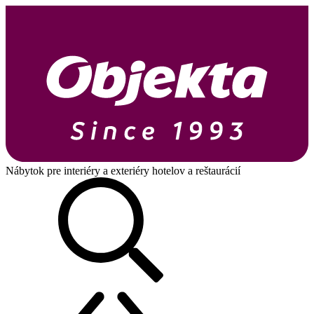
Nábytok pre interiéry a exteriéry hotelov a reštaurácií