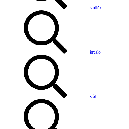
stolička
kreslo
stôl