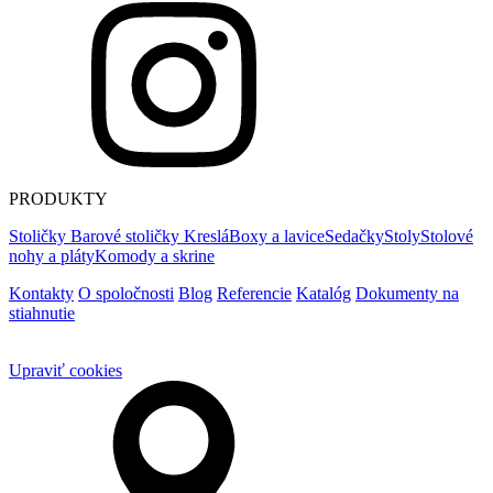
PRODUKTY
Stoličky
Barové stoličky
Kreslá
Boxy a lavice
Sedačky
Stoly
Stolové
nohy a pláty
Komody a skrine
Kontakty
O spoločnosti
Blog
Referencie
Katalóg
Dokumenty na
stiahnutie
Upraviť cookies