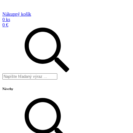
Nákupný košík
0 ks
0 €
Návrhy