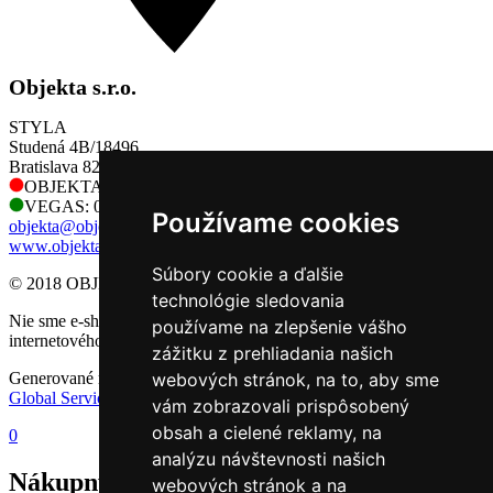
Objekta s.r.o.
STYLA
Studená 4B/18496
Bratislava 821 04
OBJEKTA: 0905 730 128
VEGAS: 0905 730 128
Používame cookies
objekta@objekta.sk
www.objekta.sk
Súbory cookie a ďalšie
© 2018 OBJEKTA, s.r.o.
technológie sledovania
Nie sme e-shop, preto sa na nás nevzťahujú príslušné pravidlá
používame na zlepšenie vášho
internetového obchodu.
zážitku z prehliadania našich
Generované redakčným CMS systémom GlobalWeb spoločnosti
webových stránok, na to, aby sme
Global Services Slovakia s.r.o.
vám zobrazovali prispôsobený
obsah a cielené reklamy, na
0
analýzu návštevnosti našich
Nákupný košík
webových stránok a na