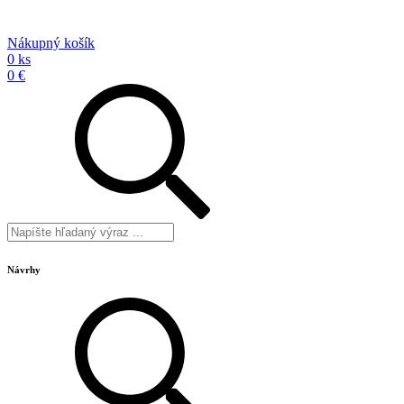
Nákupný košík
0 ks
0 €
Návrhy