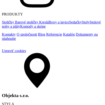
PRODUKTY
Stoličky
Barové stoličky
Kreslá
Boxy a lavice
Sedačky
Stoly
Stolové
nohy a pláty
Komody a skrine
Kontakty
O spoločnosti
Blog
Referencie
Katalóg
Dokumenty na
stiahnutie
Upraviť cookies
Objekta s.r.o.
STYLA