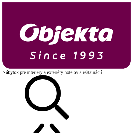
Nábytok pre interiéry a exteriéry hotelov a reštaurácií