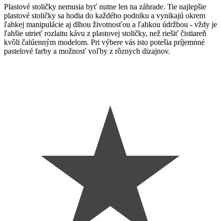
Plastové stoličky nemusia byť nutne len na záhrade. Tie najlepšie
plastové stoličky sa hodia do každého podniku a vynikajú okrem
ľahkej manipulácie aj dlhou životnosťou a ľahkou údržbou - vždy je
ľahšie utrieť rozlaitu kávu z plastovej stoličky, než riešiť čistiareň
kvôli čalúenným modelom. Pri výbere vás isto potešia p
ríjemnné
pastelové farby a možnosť voľby z rôznych dizajnov.