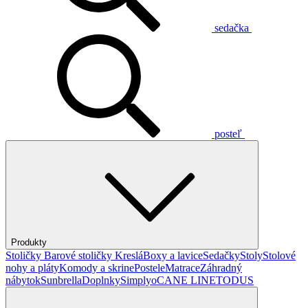
sedačka
posteľ
Produkty
Stoličky
Barové stoličky
Kreslá
Boxy a lavice
Sedačky
Stoly
Stolové
nohy a pláty
Komody a skrine
Postele
Matrace
Záhradný
nábytok
Sunbrella
Doplnky
Simplyo
CANE LINE
TODUS