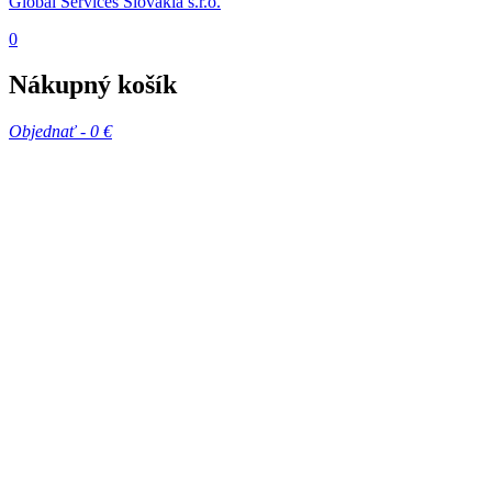
Global Services Slovakia s.r.o.
0
Nákupný košík
Objednať -
0 €