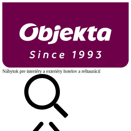
Nábytok pre interiéry a exteriéry hotelov a reštaurácií