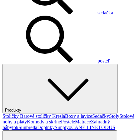
sedačka
posteľ
Produkty
Stoličky
Barové stoličky
Kreslá
Boxy a lavice
Sedačky
Stoly
Stolové
nohy a pláty
Komody a skrine
Postele
Matrace
Záhradný
nábytok
Sunbrella
Doplnky
Simplyo
CANE LINE
TODUS