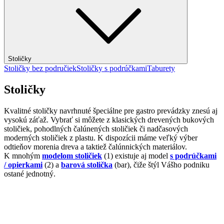
Stoličky
Stoličky bez područiek
Stoličky s podrúčkami
Taburety
Stoličky
Kvalitné stoličky navrhnuté špeciálne pre gastro prevádzky znesú aj
vysokú záťaž. Vybrať si môžete z klasických drevených bukových
stoličiek, pohodlných čalúnených stoličiek či nadčasových
moderných stoličiek z plastu. K dispozícii máme veľký výber
odtieňov morenia dreva a taktiež čalúnnických materiálov.
K mnohým
modelom stoličiek
(1) existuje aj model
s podrúčkami
/ opierkami
(2) a
barová stolička
(bar), čiže štýl Vášho podniku
ostané jednotný.