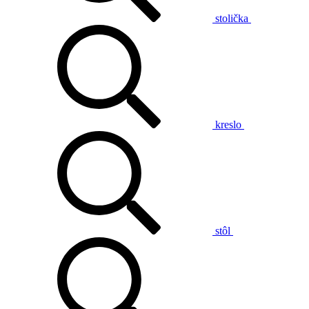
stolička
kreslo
stôl