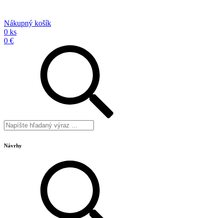
Nákupný košík
0 ks
0 €
Návrhy