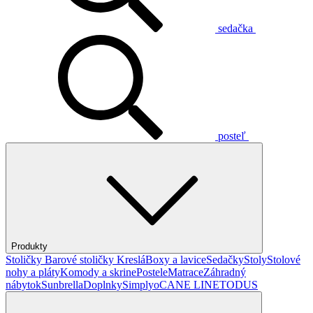
sedačka
posteľ
Produkty
Stoličky
Barové stoličky
Kreslá
Boxy a lavice
Sedačky
Stoly
Stolové
nohy a pláty
Komody a skrine
Postele
Matrace
Záhradný
nábytok
Sunbrella
Doplnky
Simplyo
CANE LINE
TODUS