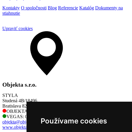
Kontakty
O spoločnosti
Blog
Referencie
Katalóg
Dokumenty na
stiahnutie
Upraviť cookies
Objekta s.r.o.
STYLA
Studená 4B/18496
Bratislava 821 04
OBJEKTA: 0905 730 128
VEGAS: 0905 730 128
Používame cookies
objekta@objekta.sk
www.objekta.sk