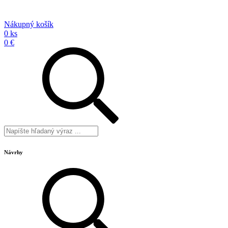
Nákupný košík
0 ks
0 €
Návrhy