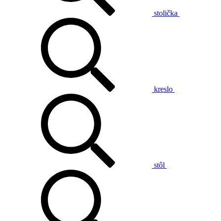
stolička
kreslo
stôl