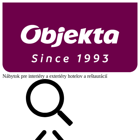
Nábytok pre interiéry a exteriéry hotelov a reštaurácií