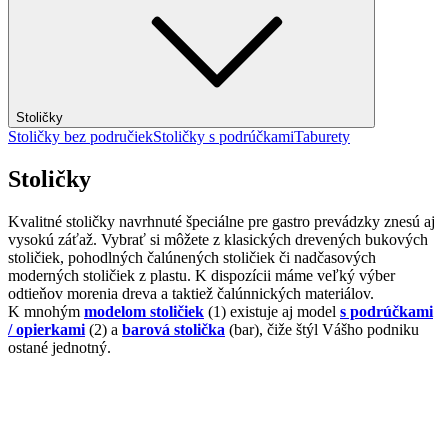
Stoličky
Stoličky bez područiek
Stoličky s podrúčkami
Taburety
Stoličky
Kvalitné stoličky navrhnuté špeciálne pre gastro prevádzky znesú aj
vysokú záťaž. Vybrať si môžete z klasických drevených bukových
stoličiek, pohodlných čalúnených stoličiek či nadčasových
moderných stoličiek z plastu. K dispozícii máme veľký výber
odtieňov morenia dreva a taktiež čalúnnických materiálov.
K mnohým
modelom stoličiek
(1) existuje aj model
s podrúčkami
/ opierkami
(2) a
barová stolička
(bar), čiže štýl Vášho podniku
ostané jednotný.