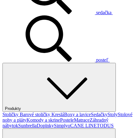
sedačka
posteľ
Produkty
Stoličky
Barové stoličky
Kreslá
Boxy a lavice
Sedačky
Stoly
Stolové
nohy a pláty
Komody a skrine
Postele
Matrace
Záhradný
nábytok
Sunbrella
Doplnky
Simplyo
CANE LINE
TODUS