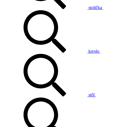
stolička
kreslo
stôl