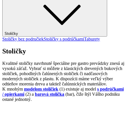
Stoličky
Stoličky bez područiek
Stoličky s podrúčkami
Taburety
Stoličky
Kvalitné stoličky navrhnuté špeciálne pre gastro prevádzky znesú aj
vysokú záťaž. Vybrať si môžete z klasických drevených bukových
stoličiek, pohodlných čalúnených stoličiek či nadčasových
moderných stoličiek z plastu. K dispozícii máme veľký výber
odtieňov morenia dreva a taktiež čalúnnických materiálov.
K mnohým
modelom stoličiek
(1) existuje aj model
s podrúčkami
/ opierkami
(2) a
barová stolička
(bar), čiže štýl Vášho podniku
ostané jednotný.