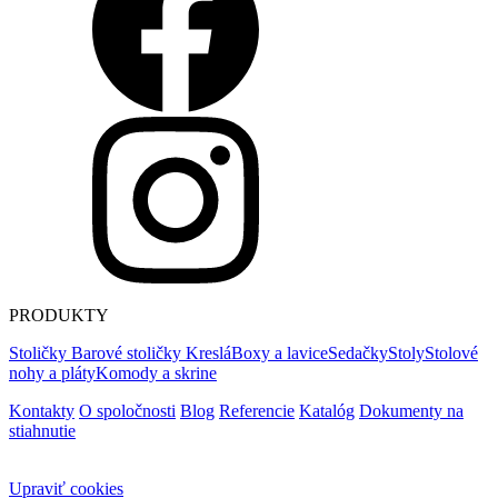
PRODUKTY
Stoličky
Barové stoličky
Kreslá
Boxy a lavice
Sedačky
Stoly
Stolové
nohy a pláty
Komody a skrine
Kontakty
O spoločnosti
Blog
Referencie
Katalóg
Dokumenty na
stiahnutie
Upraviť cookies