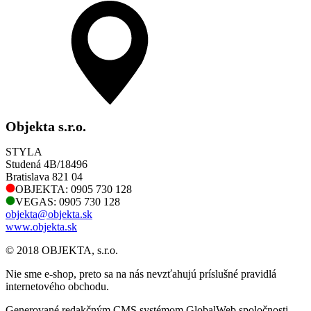
Objekta s.r.o.
STYLA
Studená 4B/18496
Bratislava 821 04
OBJEKTA: 0905 730 128
VEGAS: 0905 730 128
objekta@objekta.sk
www.objekta.sk
© 2018 OBJEKTA, s.r.o.
Nie sme e-shop, preto sa na nás nevzťahujú príslušné pravidlá
internetového obchodu.
Generované redakčným CMS systémom GlobalWeb spoločnosti