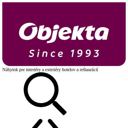
Nábytok pre interiéry a exteriéry hotelov a reštaurácií