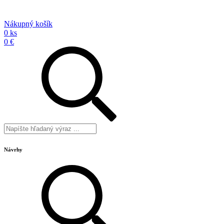
Nákupný košík
0 ks
0 €
Návrhy