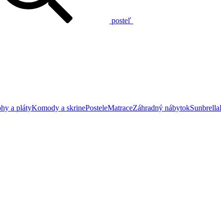
posteľ
hy a pláty
Komody a skrine
Postele
Matrace
Záhradný nábytok
Sunbrella