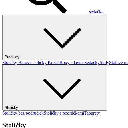
sedačka
Produkty
Stoličky
Barové stoličky
Kreslá
Boxy a lavice
Sedačky
Stoly
Stolové no
Stoličky
Stoličky bez područiek
Stoličky s podrúčkami
Taburety
Stoličky