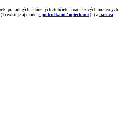
ičiek, pohodlných čalúnených stoličiek či nadčasových moderných
(1) existuje aj model
s podrúčkami / opierkami
(2) a
barová