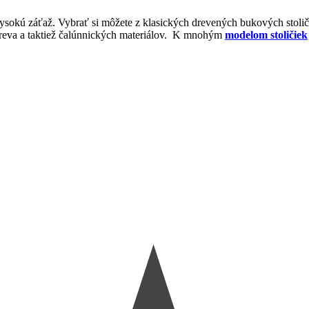
 vysokú záťaž. Vybrať si môžete z klasických drevených bukových stol
 dreva a taktiež čalúnnických materiálov. K mnohým
modelom stoličiek