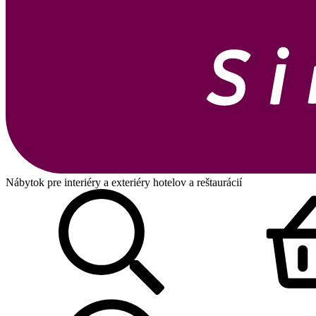
Nábytok pre interiéry a exteriéry hotelov a reštaurácií