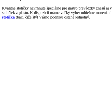
Kvalitné stoličky navrhnuté špeciálne pre gastro prevádzky znesú aj
stoličiek z plastu. K dispozícii máme veľký výber odtieňov morenia
stolička
(bar), čiže štýl Vášho podniku ostané jednotný.