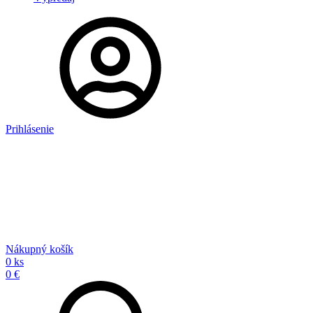
Prihlásenie
Nákupný košík
0 ks
0 €