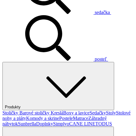
sedačka
posteľ
Produkty
Stoličky
Barové stoličky
Kreslá
Boxy a lavice
Sedačky
Stoly
Stolové
nohy a pláty
Komody a skrine
Postele
Matrace
Záhradný
nábytok
Sunbrella
Doplnky
Simplyo
CANE LINE
TODUS