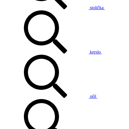
stolička
kreslo
stôl