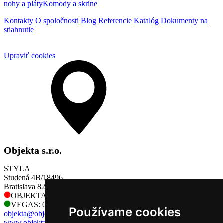
nohy a pláty
Komody a skrine
Kontakty
O spoločnosti
Blog
Referencie
Katalóg
Dokumenty na
stiahnutie
Upraviť cookies
Objekta s.r.o.
STYLA
Studená 4B/18496
Bratislava 821 04
OBJEKTA: 0905 730 128
VEGAS: 0905 730 128
Používame cookies
objekta@objekta.sk
www.objekta.sk