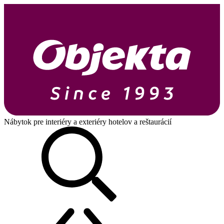
Nábytok pre interiéry a exteriéry hotelov a reštaurácií