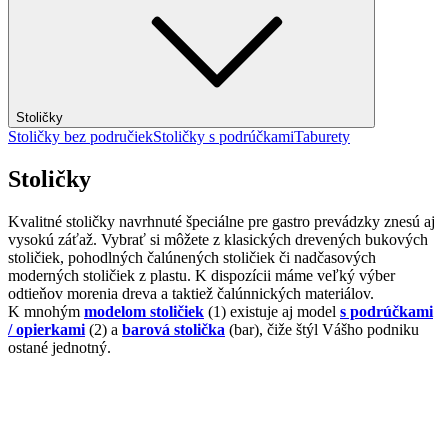
Stoličky
Stoličky bez područiek
Stoličky s podrúčkami
Taburety
Stoličky
Kvalitné stoličky navrhnuté špeciálne pre gastro prevádzky znesú aj
vysokú záťaž. Vybrať si môžete z klasických drevených bukových
stoličiek, pohodlných čalúnených stoličiek či nadčasových
moderných stoličiek z plastu. K dispozícii máme veľký výber
odtieňov morenia dreva a taktiež čalúnnických materiálov.
K mnohým
modelom stoličiek
(1) existuje aj model
s podrúčkami
/ opierkami
(2) a
barová stolička
(bar), čiže štýl Vášho podniku
ostané jednotný.