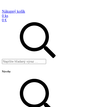
Nákupný košík
0 ks
0 €
Návrhy