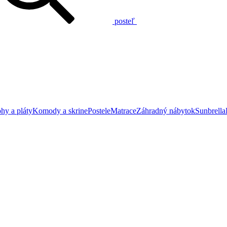
posteľ
hy a pláty
Komody a skrine
Postele
Matrace
Záhradný nábytok
Sunbrella