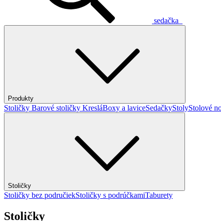
sedačka
Produkty
Stoličky
Barové stoličky
Kreslá
Boxy a lavice
Sedačky
Stoly
Stolové no
Stoličky
Stoličky bez područiek
Stoličky s podrúčkami
Taburety
Stoličky