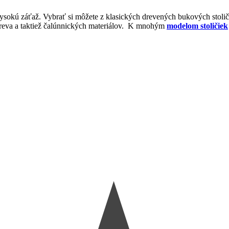
 vysokú záťaž. Vybrať si môžete z klasických drevených bukových stol
 dreva a taktiež čalúnnických materiálov. K mnohým
modelom stoličiek