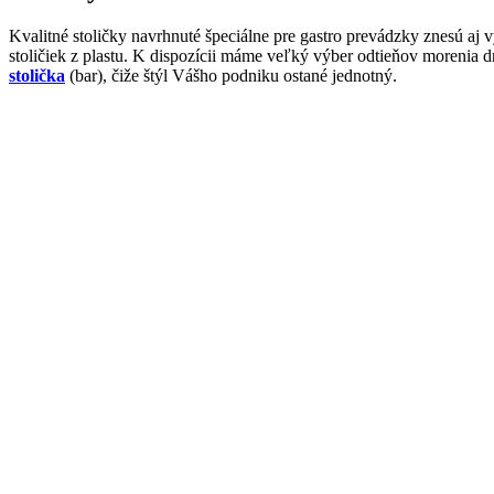
Kvalitné stoličky navrhnuté špeciálne pre gastro prevádzky znesú aj
stoličiek z plastu. K dispozícii máme veľký výber odtieňov morenia
stolička
(bar), čiže štýl Vášho podniku ostané jednotný.