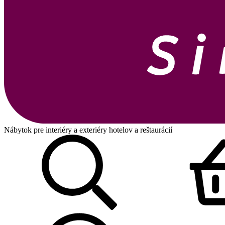
Nábytok pre interiéry a exteriéry hotelov a reštaurácií