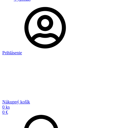
Prihlásenie
Nákupný košík
0 ks
0 €