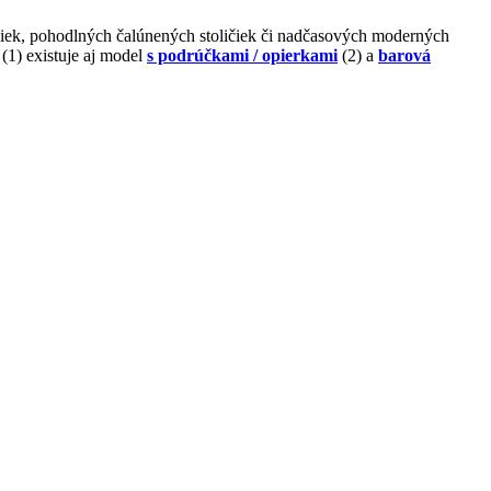
ičiek, pohodlných čalúnených stoličiek či nadčasových moderných
(1) existuje aj model
s podrúčkami / opierkami
(2) a
barová