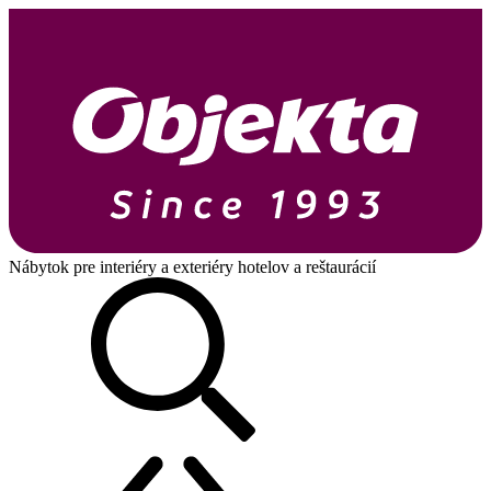
Nábytok pre interiéry a exteriéry hotelov a reštaurácií