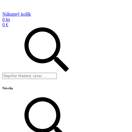
Nákupný košík
0 ks
0 €
Návrhy