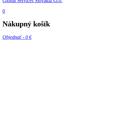
Global Services Slovakia s.r.o.
0
Nákupný košík
Objednať -
0 €