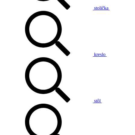
stolička
kreslo
stôl