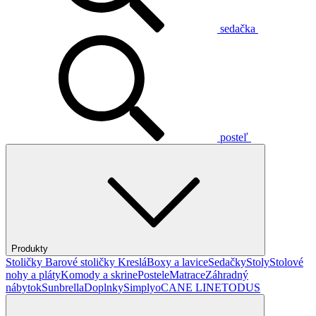
sedačka
posteľ
Produkty
Stoličky
Barové stoličky
Kreslá
Boxy a lavice
Sedačky
Stoly
Stolové
nohy a pláty
Komody a skrine
Postele
Matrace
Záhradný
nábytok
Sunbrella
Doplnky
Simplyo
CANE LINE
TODUS