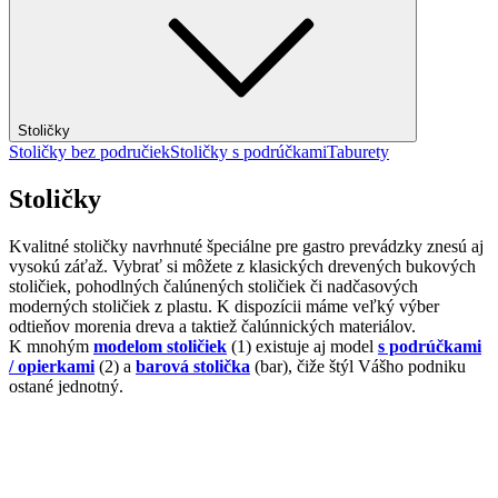
Stoličky
Stoličky bez područiek
Stoličky s podrúčkami
Taburety
Stoličky
Kvalitné stoličky navrhnuté špeciálne pre gastro prevádzky znesú aj
vysokú záťaž. Vybrať si môžete z klasických drevených bukových
stoličiek, pohodlných čalúnených stoličiek či nadčasových
moderných stoličiek z plastu. K dispozícii máme veľký výber
odtieňov morenia dreva a taktiež čalúnnických materiálov.
K mnohým
modelom stoličiek
(1) existuje aj model
s podrúčkami
/ opierkami
(2) a
barová stolička
(bar), čiže štýl Vášho podniku
ostané jednotný.