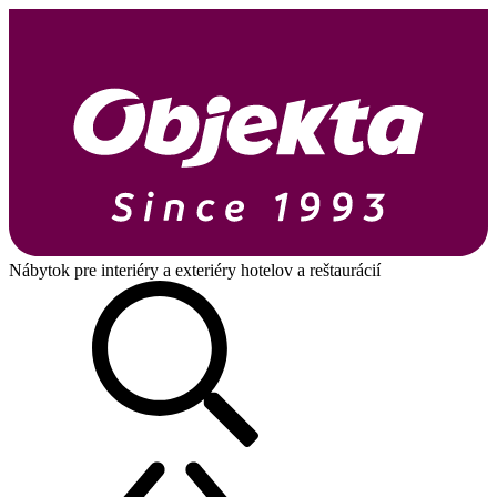
Nábytok pre interiéry a exteriéry hotelov a reštaurácií