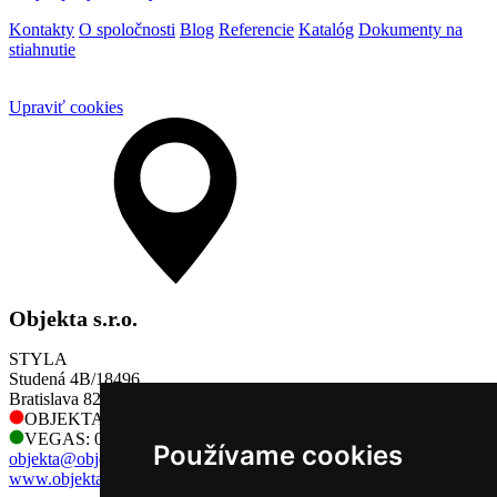
Kontakty
O spoločnosti
Blog
Referencie
Katalóg
Dokumenty na
stiahnutie
Upraviť cookies
Objekta s.r.o.
STYLA
Studená 4B/18496
Bratislava 821 04
OBJEKTA: 0905 730 128
VEGAS: 0905 730 128
Používame cookies
objekta@objekta.sk
www.objekta.sk