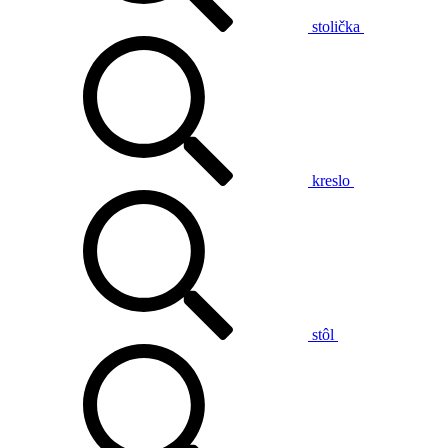
stolička
kreslo
stôl