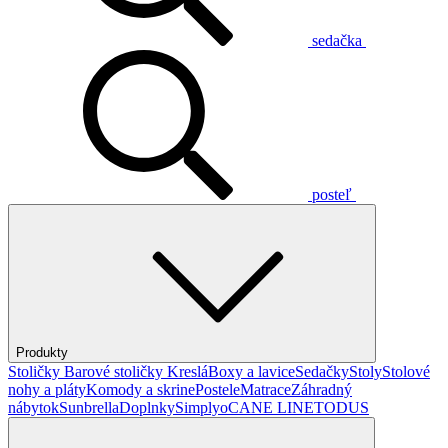
sedačka
posteľ
Produkty
Stoličky
Barové stoličky
Kreslá
Boxy a lavice
Sedačky
Stoly
Stolové
nohy a pláty
Komody a skrine
Postele
Matrace
Záhradný
nábytok
Sunbrella
Doplnky
Simplyo
CANE LINE
TODUS