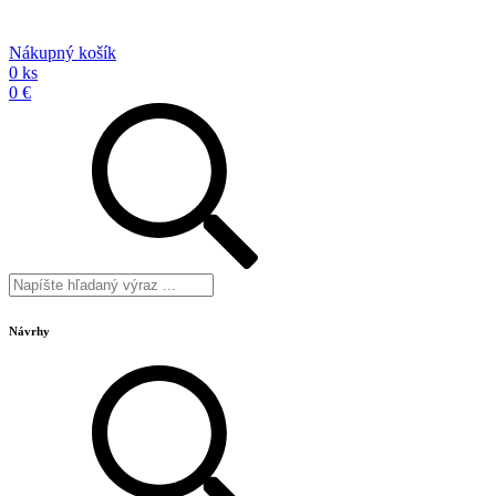
Nákupný košík
0 ks
0 €
Návrhy