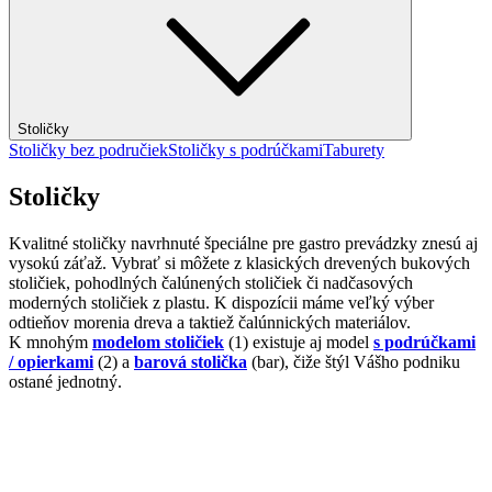
Stoličky
Stoličky bez područiek
Stoličky s podrúčkami
Taburety
Stoličky
Kvalitné stoličky navrhnuté špeciálne pre gastro prevádzky znesú aj
vysokú záťaž. Vybrať si môžete z klasických drevených bukových
stoličiek, pohodlných čalúnených stoličiek či nadčasových
moderných stoličiek z plastu. K dispozícii máme veľký výber
odtieňov morenia dreva a taktiež čalúnnických materiálov.
K mnohým
modelom stoličiek
(1) existuje aj model
s podrúčkami
/ opierkami
(2) a
barová stolička
(bar), čiže štýl Vášho podniku
ostané jednotný.