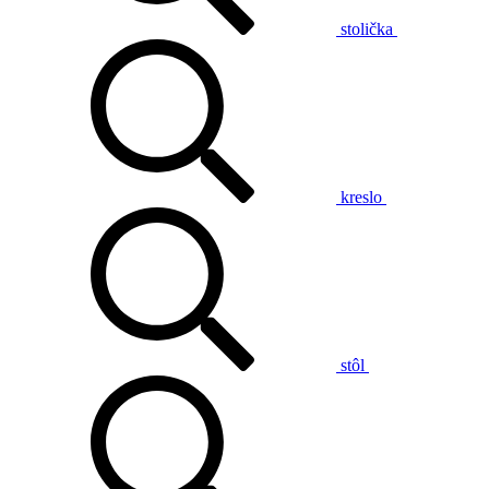
stolička
kreslo
stôl