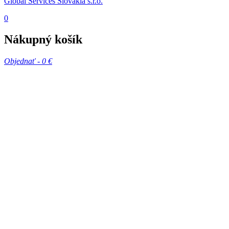
Global Services Slovakia s.r.o.
0
Nákupný košík
Objednať -
0 €