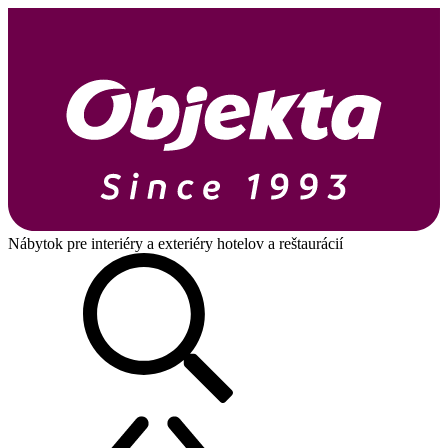
Nábytok pre interiéry a exteriéry hotelov a reštaurácií