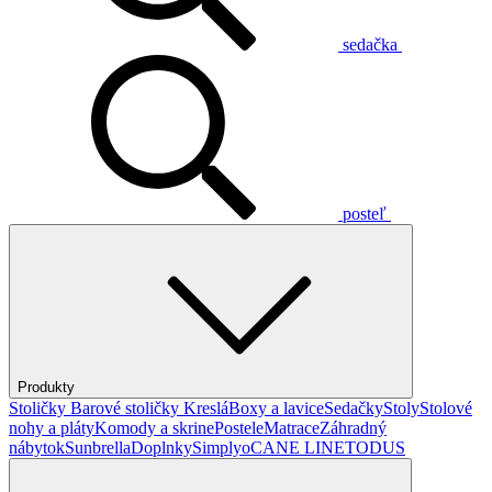
sedačka
posteľ
Produkty
Stoličky
Barové stoličky
Kreslá
Boxy a lavice
Sedačky
Stoly
Stolové
nohy a pláty
Komody a skrine
Postele
Matrace
Záhradný
nábytok
Sunbrella
Doplnky
Simplyo
CANE LINE
TODUS