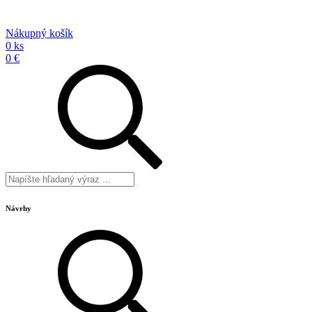
Nákupný košík
0 ks
0 €
Návrhy