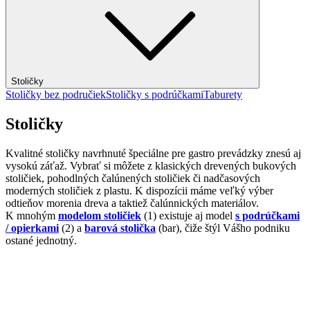
Stoličky
Stoličky bez područiek
Stoličky s podrúčkami
Taburety
Stoličky
Kvalitné stoličky navrhnuté špeciálne pre gastro prevádzky znesú aj
vysokú záťaž. Vybrať si môžete z klasických drevených bukových
stoličiek, pohodlných čalúnených stoličiek či nadčasových
moderných stoličiek z plastu. K dispozícii máme veľký výber
odtieňov morenia dreva a taktiež čalúnnických materiálov.
K mnohým
modelom stoličiek
(1) existuje aj model
s podrúčkami
/ opierkami
(2) a
barová stolička
(bar), čiže štýl Vášho podniku
ostané jednotný.