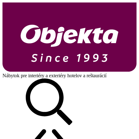
Nábytok pre interiéry a exteriéry hotelov a reštaurácií