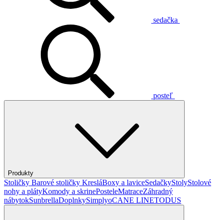
sedačka
posteľ
Produkty
Stoličky
Barové stoličky
Kreslá
Boxy a lavice
Sedačky
Stoly
Stolové
nohy a pláty
Komody a skrine
Postele
Matrace
Záhradný
nábytok
Sunbrella
Doplnky
Simplyo
CANE LINE
TODUS