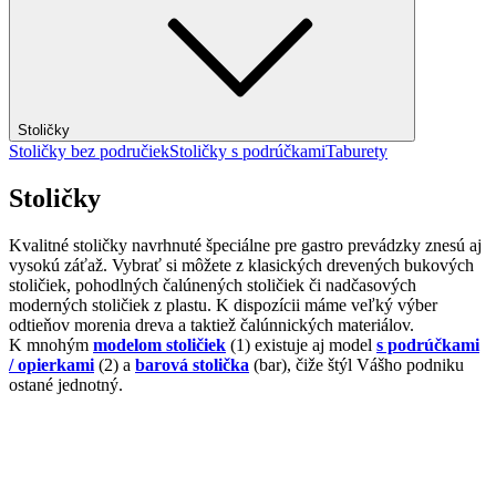
Stoličky
Stoličky bez područiek
Stoličky s podrúčkami
Taburety
Stoličky
Kvalitné stoličky navrhnuté špeciálne pre gastro prevádzky znesú aj
vysokú záťaž. Vybrať si môžete z klasických drevených bukových
stoličiek, pohodlných čalúnených stoličiek či nadčasových
moderných stoličiek z plastu. K dispozícii máme veľký výber
odtieňov morenia dreva a taktiež čalúnnických materiálov.
K mnohým
modelom stoličiek
(1) existuje aj model
s podrúčkami
/ opierkami
(2) a
barová stolička
(bar), čiže štýl Vášho podniku
ostané jednotný.