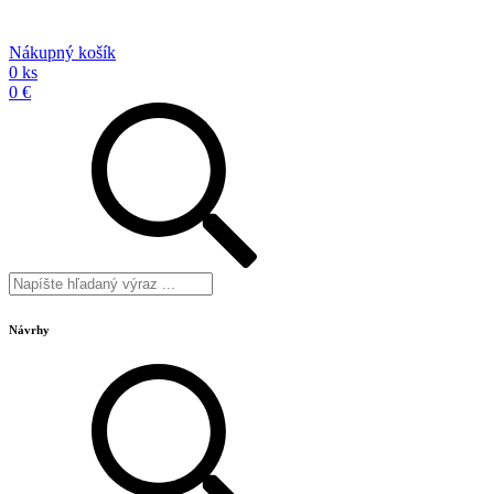
Nákupný košík
0 ks
0 €
Návrhy