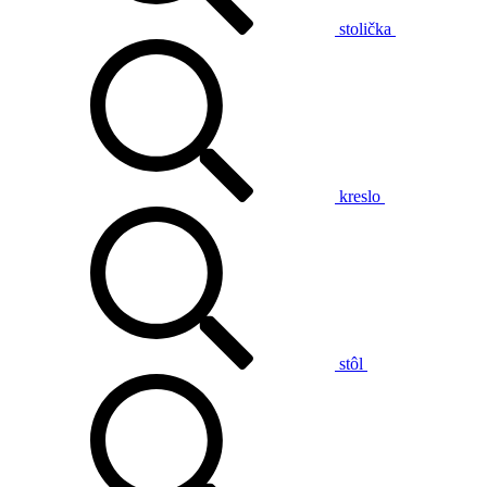
stolička
kreslo
stôl