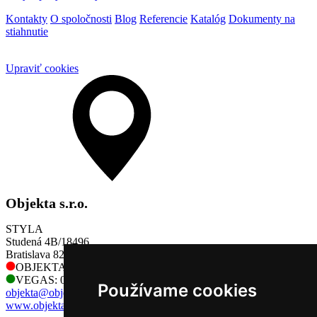
Kontakty
O spoločnosti
Blog
Referencie
Katalóg
Dokumenty na
stiahnutie
Upraviť cookies
Objekta s.r.o.
STYLA
Studená 4B/18496
Bratislava 821 04
OBJEKTA: 0905 730 128
VEGAS: 0905 730 128
Používame cookies
objekta@objekta.sk
www.objekta.sk