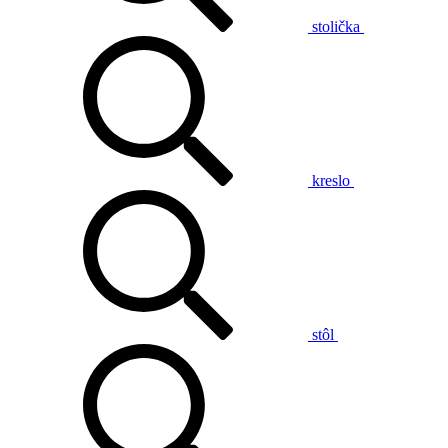
stolička
kreslo
stôl