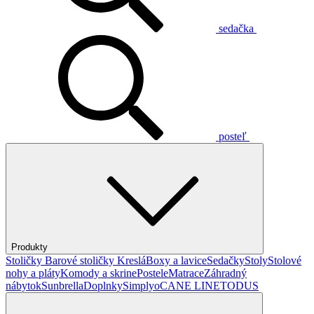
sedačka
posteľ
Produkty
Stoličky
Barové stoličky
Kreslá
Boxy a lavice
Sedačky
Stoly
Stolové
nohy a pláty
Komody a skrine
Postele
Matrace
Záhradný
nábytok
Sunbrella
Doplnky
Simplyo
CANE LINE
TODUS