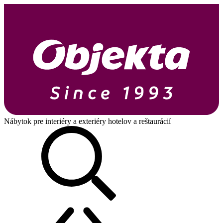
Nábytok pre interiéry a exteriéry hotelov a reštaurácií