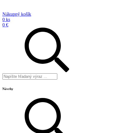
Nákupný košík
0 ks
0 €
Návrhy