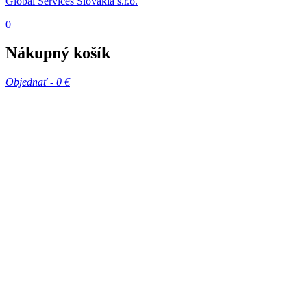
Global Services Slovakia s.r.o.
0
Nákupný košík
Objednať -
0 €