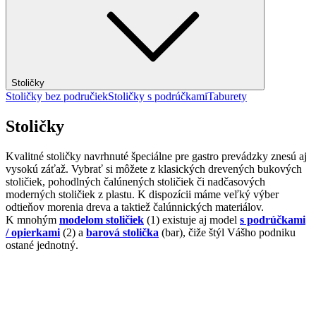
Stoličky
Stoličky bez područiek
Stoličky s podrúčkami
Taburety
Stoličky
Kvalitné stoličky navrhnuté špeciálne pre gastro prevádzky znesú aj
vysokú záťaž. Vybrať si môžete z klasických drevených bukových
stoličiek, pohodlných čalúnených stoličiek či nadčasových
moderných stoličiek z plastu. K dispozícii máme veľký výber
odtieňov morenia dreva a taktiež čalúnnických materiálov.
K mnohým
modelom stoličiek
(1) existuje aj model
s podrúčkami
/ opierkami
(2) a
barová stolička
(bar), čiže štýl Vášho podniku
ostané jednotný.