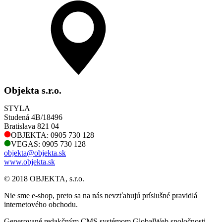
Objekta s.r.o.
STYLA
Studená 4B/18496
Bratislava 821 04
OBJEKTA: 0905 730 128
VEGAS: 0905 730 128
objekta@objekta.sk
www.objekta.sk
© 2018 OBJEKTA, s.r.o.
Nie sme e-shop, preto sa na nás nevzťahujú príslušné pravidlá
internetového obchodu.
Generované redakčným CMS systémom GlobalWeb spoločnosti