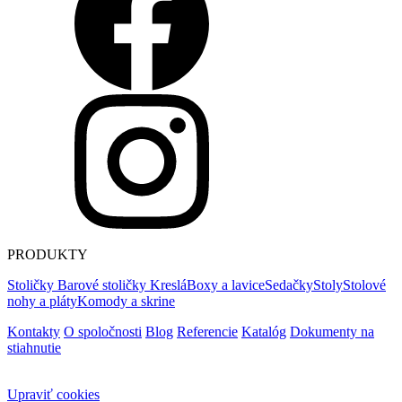
PRODUKTY
Stoličky
Barové stoličky
Kreslá
Boxy a lavice
Sedačky
Stoly
Stolové
nohy a pláty
Komody a skrine
Kontakty
O spoločnosti
Blog
Referencie
Katalóg
Dokumenty na
stiahnutie
Upraviť cookies