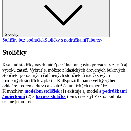
Stoličky
Stoličky bez područiek
Stoličky s podrúčkami
Taburety
Stoličky
Kvalitné stoličky navrhnuté špeciálne pre gastro prevádzky znesú aj
vysokú záťaž. Vybrať si môžete z klasických drevených bukových
stoličiek, pohodlných čalúnených stoličiek či nadčasových
moderných stoličiek z plastu. K dispozícii máme veľký výber
odtieňov morenia dreva a taktiež čalúnnických materiálov.
K mnohým
modelom stoličiek
(1) existuje aj model
s podrúčkami
/ opierkami
(2) a
barová stolička
(bar), čiže štýl Vášho podniku
ostané jednotný.