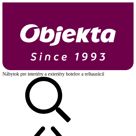
Nábytok pre interiéry a exteriéry hotelov a reštaurácií