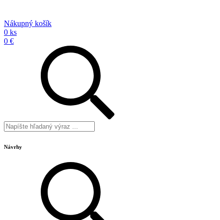
Nákupný košík
0 ks
0 €
Návrhy