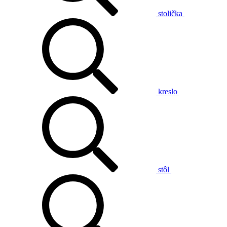
stolička
kreslo
stôl