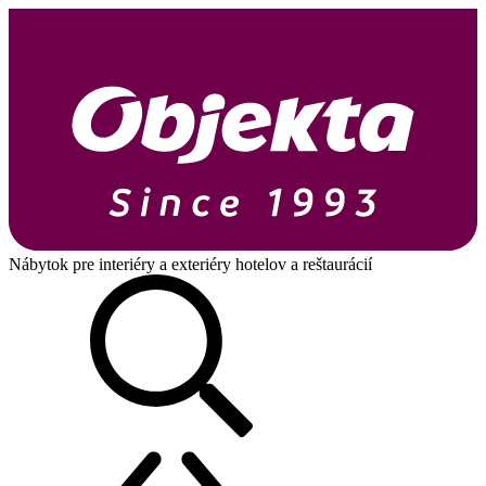
Nábytok pre interiéry a exteriéry hotelov a reštaurácií