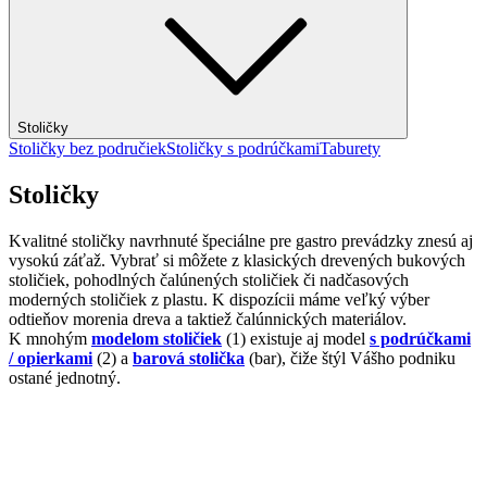
Stoličky
Stoličky bez područiek
Stoličky s podrúčkami
Taburety
Stoličky
Kvalitné stoličky navrhnuté špeciálne pre gastro prevádzky znesú aj
vysokú záťaž. Vybrať si môžete z klasických drevených bukových
stoličiek, pohodlných čalúnených stoličiek či nadčasových
moderných stoličiek z plastu. K dispozícii máme veľký výber
odtieňov morenia dreva a taktiež čalúnnických materiálov.
K mnohým
modelom stoličiek
(1) existuje aj model
s podrúčkami
/ opierkami
(2) a
barová stolička
(bar), čiže štýl Vášho podniku
ostané jednotný.