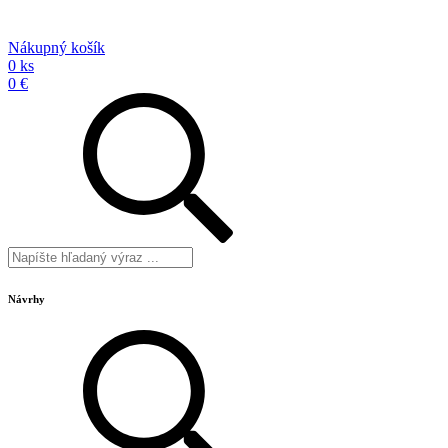
Nákupný košík
0 ks
0 €
Návrhy