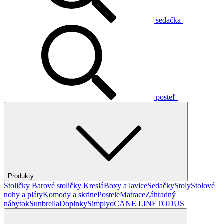
sedačka
posteľ
Produkty
Stoličky
Barové stoličky
Kreslá
Boxy a lavice
Sedačky
Stoly
Stolové
nohy a pláty
Komody a skrine
Postele
Matrace
Záhradný
nábytok
Sunbrella
Doplnky
Simplyo
CANE LINE
TODUS