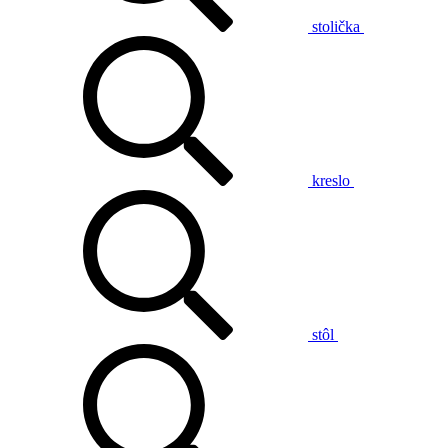
stolička
kreslo
stôl