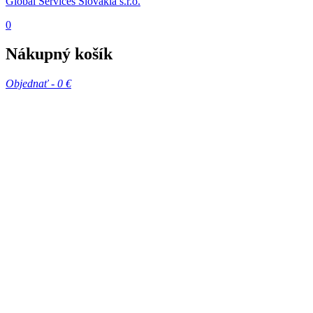
Global Services Slovakia s.r.o.
0
Nákupný košík
Objednať -
0 €