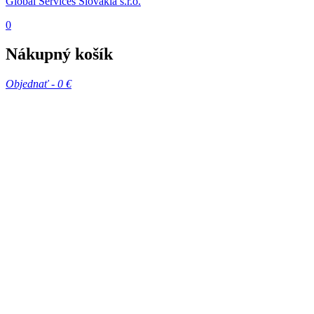
Global Services Slovakia s.r.o.
0
Nákupný košík
Objednať -
0 €