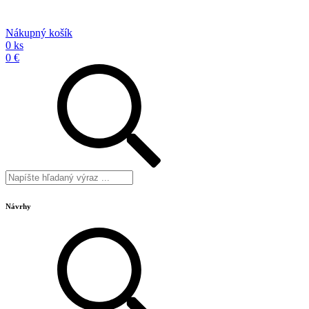
Nákupný košík
0 ks
0 €
Návrhy