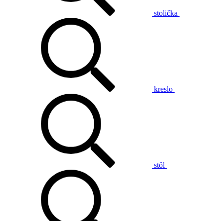
stolička
kreslo
stôl