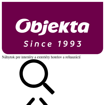
Nábytok pre interiéry a exteriéry hotelov a reštaurácií