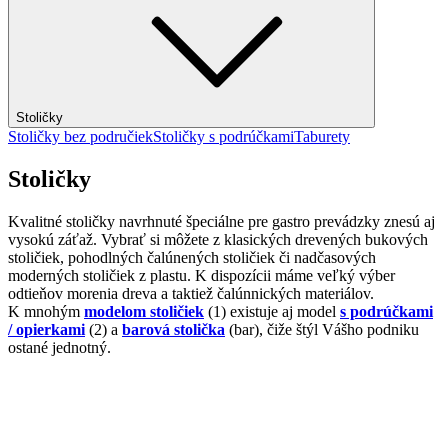
Stoličky
Stoličky bez područiek
Stoličky s podrúčkami
Taburety
Stoličky
Kvalitné stoličky navrhnuté špeciálne pre gastro prevádzky znesú aj
vysokú záťaž. Vybrať si môžete z klasických drevených bukových
stoličiek, pohodlných čalúnených stoličiek či nadčasových
moderných stoličiek z plastu. K dispozícii máme veľký výber
odtieňov morenia dreva a taktiež čalúnnických materiálov.
K mnohým
modelom stoličiek
(1) existuje aj model
s podrúčkami
/ opierkami
(2) a
barová stolička
(bar), čiže štýl Vášho podniku
ostané jednotný.