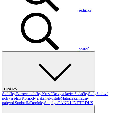
sedačka
posteľ
Produkty
Stoličky
Barové stoličky
Kreslá
Boxy a lavice
Sedačky
Stoly
Stolové
nohy a pláty
Komody a skrine
Postele
Matrace
Záhradný
nábytok
Sunbrella
Doplnky
Simplyo
CANE LINE
TODUS