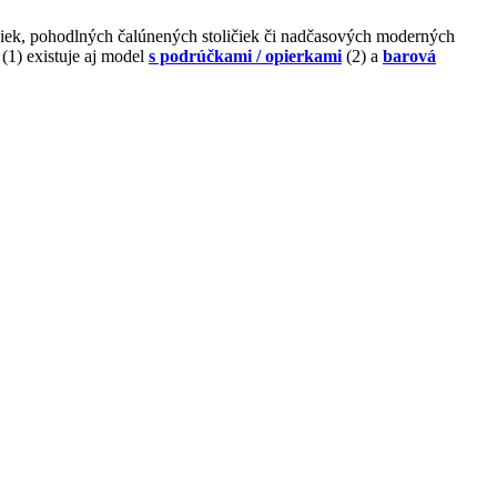
ičiek, pohodlných čalúnených stoličiek či nadčasových moderných
(1) existuje aj model
s podrúčkami / opierkami
(2) a
barová