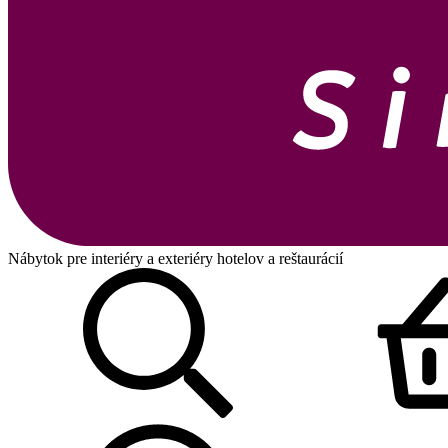
Nábytok pre interiéry a exteriéry hotelov a reštaurácií