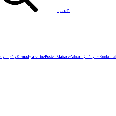
posteľ
hy a pláty
Komody a skrine
Postele
Matrace
Záhradný nábytok
Sunbrella