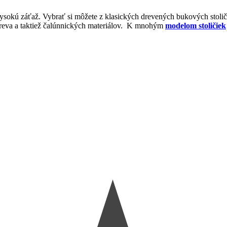
 vysokú záťaž. Vybrať si môžete z klasických drevených bukových stol
 dreva a taktiež čalúnnických materiálov. K mnohým
modelom stoličiek