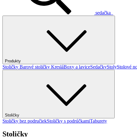
sedačka
Produkty
Stoličky
Barové stoličky
Kreslá
Boxy a lavice
Sedačky
Stoly
Stolové no
Stoličky
Stoličky bez područiek
Stoličky s podrúčkami
Taburety
Stoličky