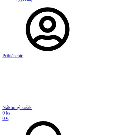
Prihlásenie
Nákupný košík
0 ks
0 €