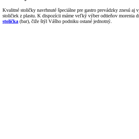
Kvalitné stoličky navrhnuté špeciálne pre gastro prevádzky znesú aj
stoličiek z plastu. K dispozícii máme veľký výber odtieňov morenia
stolička
(bar), čiže štýl Vášho podniku ostané jednotný.