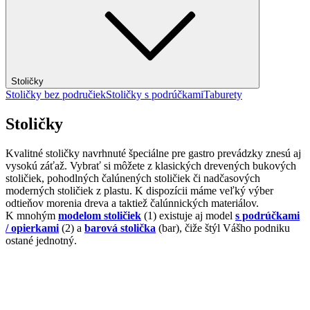
Stoličky
Stoličky bez područiek
Stoličky s podrúčkami
Taburety
Stoličky
Kvalitné stoličky navrhnuté špeciálne pre gastro prevádzky znesú aj
vysokú záťaž. Vybrať si môžete z klasických drevených bukových
stoličiek, pohodlných čalúnených stoličiek či nadčasových
moderných stoličiek z plastu. K dispozícii máme veľký výber
odtieňov morenia dreva a taktiež čalúnnických materiálov.
K mnohým
modelom stoličiek
(1) existuje aj model
s podrúčkami
/ opierkami
(2) a
barová stolička
(bar), čiže štýl Vášho podniku
ostané jednotný.