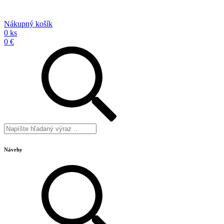
Nákupný košík
0 ks
0 €
Návrhy