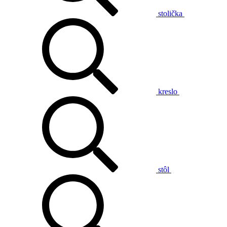
stolička
kreslo
stôl