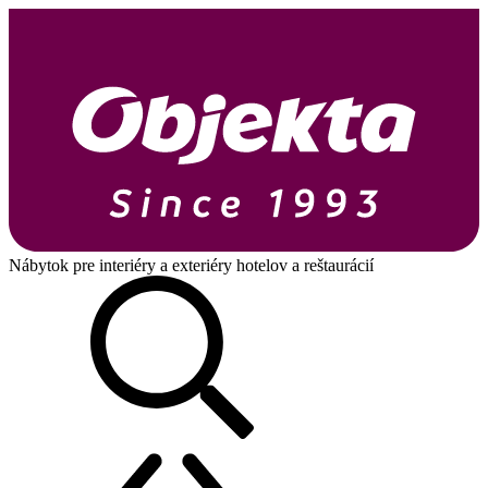
Nábytok pre interiéry a exteriéry hotelov a reštaurácií