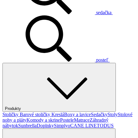
sedačka
posteľ
Produkty
Stoličky
Barové stoličky
Kreslá
Boxy a lavice
Sedačky
Stoly
Stolové
nohy a pláty
Komody a skrine
Postele
Matrace
Záhradný
nábytok
Sunbrella
Doplnky
Simplyo
CANE LINE
TODUS