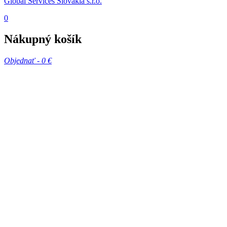
Global Services Slovakia s.r.o.
0
Nákupný košík
Objednať -
0 €