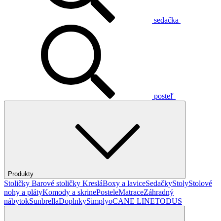
sedačka
posteľ
Produkty
Stoličky
Barové stoličky
Kreslá
Boxy a lavice
Sedačky
Stoly
Stolové
nohy a pláty
Komody a skrine
Postele
Matrace
Záhradný
nábytok
Sunbrella
Doplnky
Simplyo
CANE LINE
TODUS