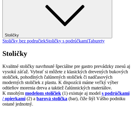
Stoličky
Stoličky bez područiek
Stoličky s podrúčkami
Taburety
Stoličky
Kvalitné stoličky navrhnuté špeciálne pre gastro prevádzky znesú aj
vysokú záťaž. Vybrať si môžete z klasických drevených bukových
stoličiek, pohodlných čalúnených stoličiek či nadčasových
moderných stoličiek z plastu. K dispozícii máme veľký výber
odtieňov morenia dreva a taktiež čalúnnických materiálov.
K mnohým
modelom stoličiek
(1) existuje aj model
s podrúčkami
/ opierkami
(2) a
barová stolička
(bar), čiže štýl Vášho podniku
ostané jednotný.