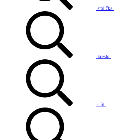
stolička
kreslo
stôl