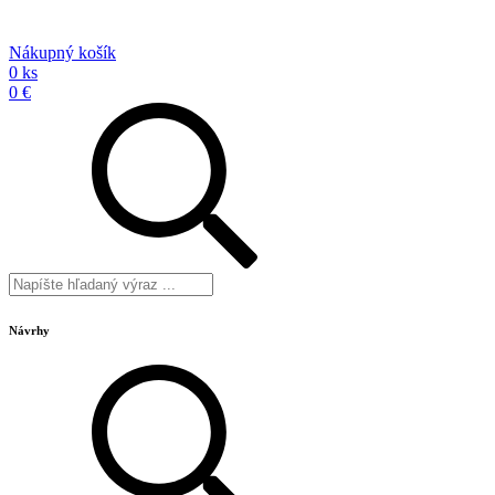
Nákupný košík
0 ks
0 €
Návrhy