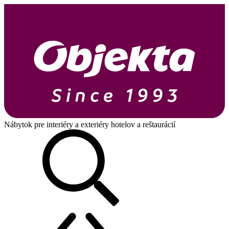
Nábytok pre interiéry a exteriéry hotelov a reštaurácií