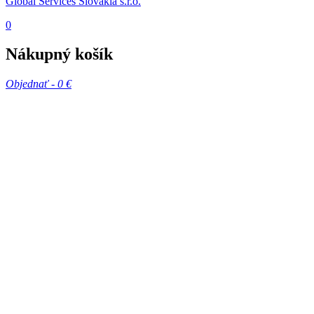
Global Services Slovakia s.r.o.
0
Nákupný košík
Objednať -
0 €