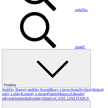
sedačka
posteľ
Produkty
Stoličky
Barové stoličky
Kreslá
Boxy a lavice
Sedačky
Stoly
Stolové
nohy a pláty
Komody a skrine
Postele
Matrace
Záhradný
nábytok
Sunbrella
Doplnky
Simplyo
CANE LINE
TODUS