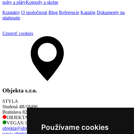
nohy a pláty
Komody a skrine
Kontakty
O spoločnosti
Blog
Referencie
Katalóg
Dokumenty na
stiahnutie
Upraviť cookies
Objekta s.r.o.
STYLA
Studená 4B/18496
Bratislava 821 04
OBJEKTA: 0905 730 128
VEGAS: 0905 730 128
Používame cookies
objekta@objekta.sk
www.objekta.sk