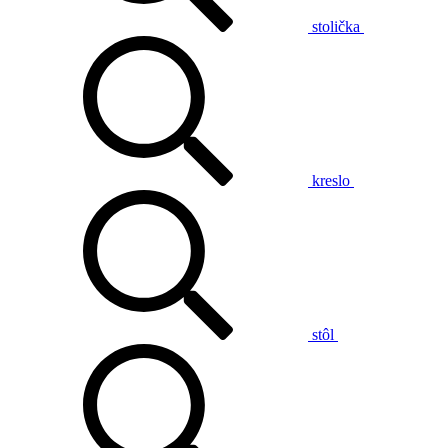
stolička
kreslo
stôl