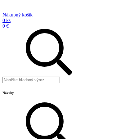
Nákupný košík
0 ks
0 €
Návrhy