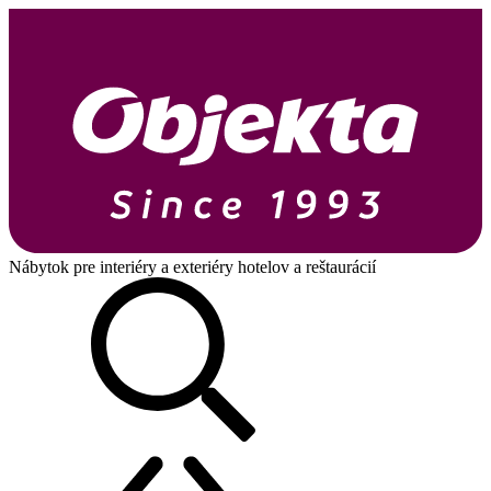
Nábytok pre interiéry a exteriéry hotelov a reštaurácií