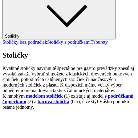
Stoličky
Stoličky bez područiek
Stoličky s podrúčkami
Taburety
Stoličky
Kvalitné stoličky navrhnuté špeciálne pre gastro prevádzky znesú aj
vysokú záťaž. Vybrať si môžete z klasických drevených bukových
stoličiek, pohodlných čalúnených stoličiek či nadčasových
moderných stoličiek z plastu. K dispozícii máme veľký výber
odtieňov morenia dreva a taktiež čalúnnických materiálov.
K mnohým
modelom stoličiek
(1) existuje aj model
s podrúčkami
/ opierkami
(2) a
barová stolička
(bar), čiže štýl Vášho podniku
ostané jednotný.