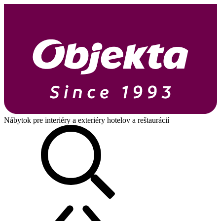
Nábytok pre interiéry a exteriéry hotelov a reštaurácií