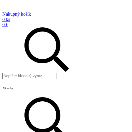
Nákupný košík
0 ks
0 €
Návrhy