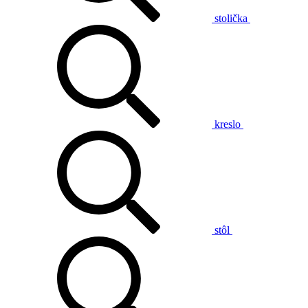
stolička
kreslo
stôl