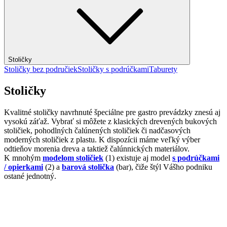
Stoličky
Stoličky bez područiek
Stoličky s podrúčkami
Taburety
Stoličky
Kvalitné stoličky navrhnuté špeciálne pre gastro prevádzky znesú aj
vysokú záťaž. Vybrať si môžete z klasických drevených bukových
stoličiek, pohodlných čalúnených stoličiek či nadčasových
moderných stoličiek z plastu. K dispozícii máme veľký výber
odtieňov morenia dreva a taktiež čalúnnických materiálov.
K mnohým
modelom stoličiek
(1) existuje aj model
s podrúčkami
/ opierkami
(2) a
barová stolička
(bar), čiže štýl Vášho podniku
ostané jednotný.