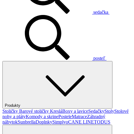
sedačka
posteľ
Produkty
Stoličky
Barové stoličky
Kreslá
Boxy a lavice
Sedačky
Stoly
Stolové
nohy a pláty
Komody a skrine
Postele
Matrace
Záhradný
nábytok
Sunbrella
Doplnky
Simplyo
CANE LINE
TODUS