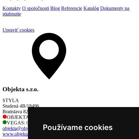
Kontakty
O spoločnosti
Blog
Referencie
Katalóg
Dokumenty na
stiahnutie
Upraviť cookies
Objekta s.r.o.
STYLA
Studená 4B/18496
Bratislava 821 04
OBJEKTA: 0905 730 128
VEGAS: 0905 730 128
Používame cookies
objekta@objekta.sk
www.objekta.sk