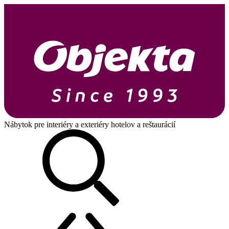
Nábytok pre interiéry a exteriéry hotelov a reštaurácií