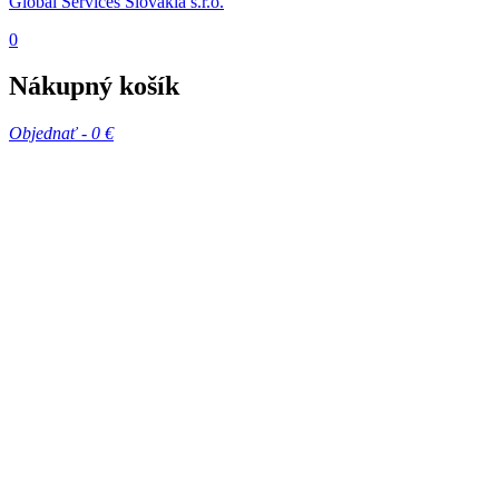
Global Services Slovakia s.r.o.
0
Nákupný košík
Objednať -
0 €