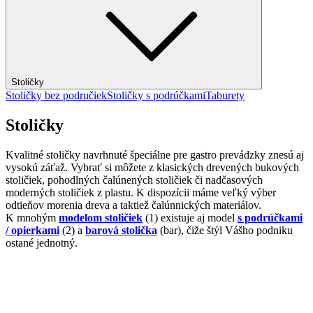
Stoličky
Stoličky bez područiek
Stoličky s podrúčkami
Taburety
Stoličky
Kvalitné stoličky navrhnuté špeciálne pre gastro prevádzky znesú aj
vysokú záťaž. Vybrať si môžete z klasických drevených bukových
stoličiek, pohodlných čalúnených stoličiek či nadčasových
moderných stoličiek z plastu. K dispozícii máme veľký výber
odtieňov morenia dreva a taktiež čalúnnických materiálov.
K mnohým
modelom stoličiek
(1) existuje aj model
s podrúčkami
/ opierkami
(2) a
barová stolička
(bar), čiže štýl Vášho podniku
ostané jednotný.