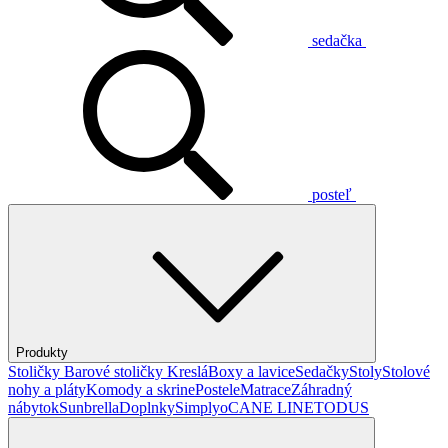
sedačka
posteľ
Produkty
Stoličky
Barové stoličky
Kreslá
Boxy a lavice
Sedačky
Stoly
Stolové
nohy a pláty
Komody a skrine
Postele
Matrace
Záhradný
nábytok
Sunbrella
Doplnky
Simplyo
CANE LINE
TODUS