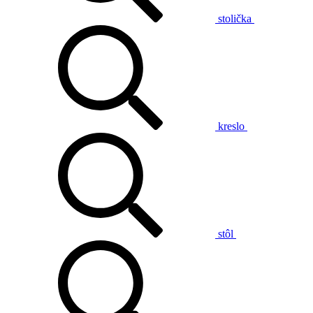
stolička
kreslo
stôl