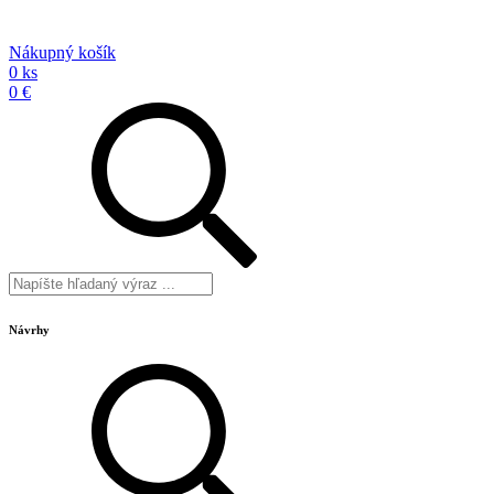
Nákupný košík
0 ks
0 €
Návrhy