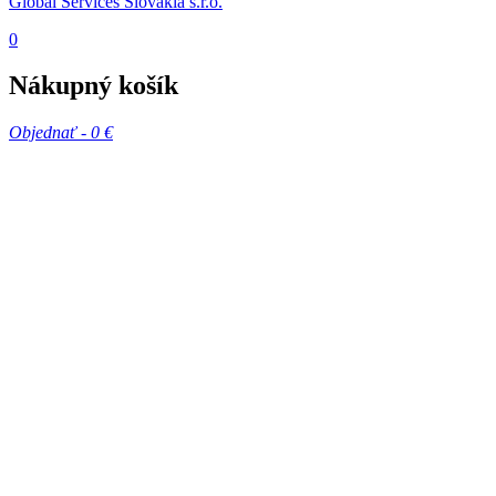
Global Services Slovakia s.r.o.
0
Nákupný košík
Objednať -
0 €