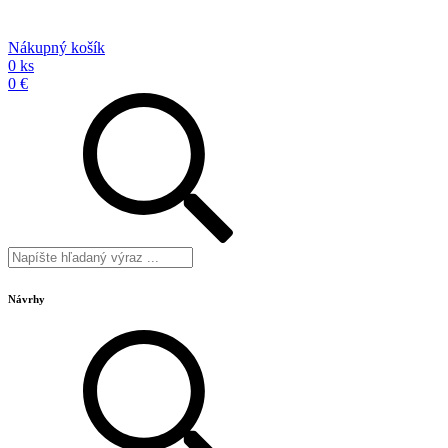
Nákupný košík
0 ks
0 €
Návrhy