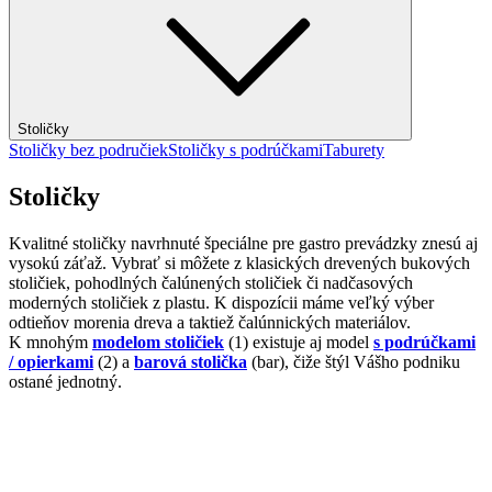
Stoličky
Stoličky bez područiek
Stoličky s podrúčkami
Taburety
Stoličky
Kvalitné stoličky navrhnuté špeciálne pre gastro prevádzky znesú aj
vysokú záťaž. Vybrať si môžete z klasických drevených bukových
stoličiek, pohodlných čalúnených stoličiek či nadčasových
moderných stoličiek z plastu. K dispozícii máme veľký výber
odtieňov morenia dreva a taktiež čalúnnických materiálov.
K mnohým
modelom stoličiek
(1) existuje aj model
s podrúčkami
/ opierkami
(2) a
barová stolička
(bar), čiže štýl Vášho podniku
ostané jednotný.