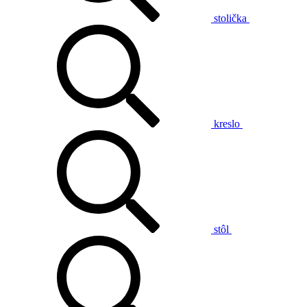
stolička
kreslo
stôl