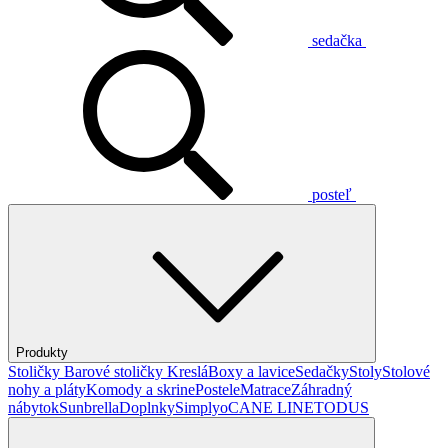
sedačka
posteľ
Produkty
Stoličky
Barové stoličky
Kreslá
Boxy a lavice
Sedačky
Stoly
Stolové
nohy a pláty
Komody a skrine
Postele
Matrace
Záhradný
nábytok
Sunbrella
Doplnky
Simplyo
CANE LINE
TODUS