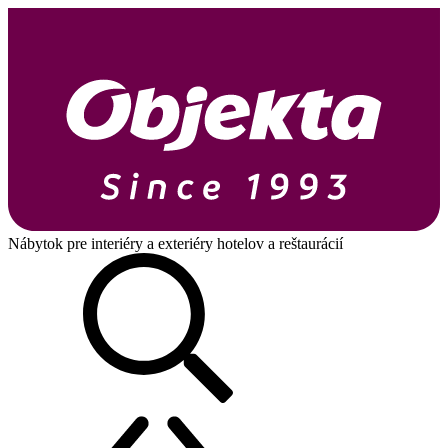
Nábytok pre interiéry a exteriéry hotelov a reštaurácií