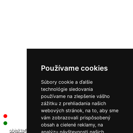
BLOG
REFERENCIE
KATALÓG
DOKUMENTY NA STIAHNUTIE
Upraviť cookies
Používame cookies
Objekta s.r.o.
Súbory cookie a ďalšie
technológie sledovania
STYLA
používame na zlepšenie vášho
Studená 4B/18496
zážitku z prehliadania našich
Bratislava 821 04
webových stránok, na to, aby sme
OBJEKTA: 0905 730 128
vám zobrazovali prispôsobený
VEGAS: 0905 730 128
obsah a cielené reklamy, na
objekta@objekta.sk
analýzu návštevnosti našich