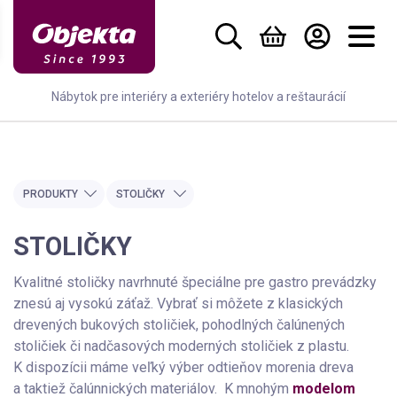
Nábytok pre interiéry a exteriéry hotelov a reštaurácií
stolička
kreslo
PRODUKTY
STOLIČKY
stôl
sedačka
STOLIČKY
posteľ
Kvalitné stoličky navrhnuté špeciálne pre gastro prevádzky
znesú aj vysokú záťaž. Vybrať si môžete z klasických
drevených bukových stoličiek, pohodlných čalúnených
stoličiek či nadčasových moderných stoličiek z plastu.
K dispozícii máme veľký výber odtieňov morenia dreva
a taktiež čalúnnických materiálov. K mnohým
modelom