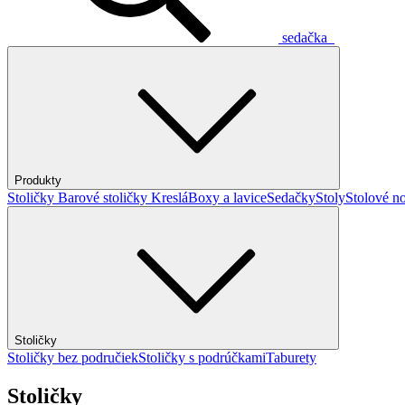
sedačka
Produkty
Stoličky
Barové stoličky
Kreslá
Boxy a lavice
Sedačky
Stoly
Stolové no
Stoličky
Stoličky bez područiek
Stoličky s podrúčkami
Taburety
Stoličky