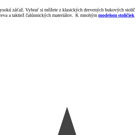
 vysokú záťaž. Vybrať si môžete z klasických drevených bukových stol
 dreva a taktiež čalúnnických materiálov. K mnohým
modelom stoličiek