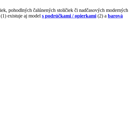
ičiek, pohodlných čalúnených stoličiek či nadčasových moderných
(1) existuje aj model
s podrúčkami / opierkami
(2) a
barová