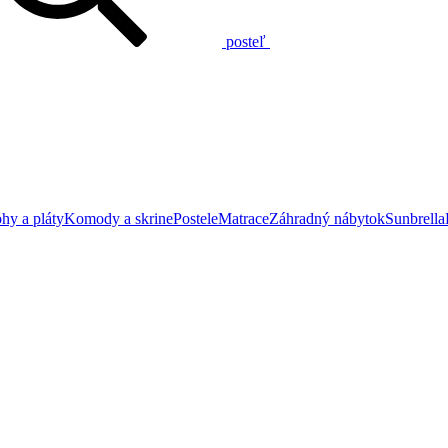
posteľ
hy a pláty
Komody a skrine
Postele
Matrace
Záhradný nábytok
Sunbrella