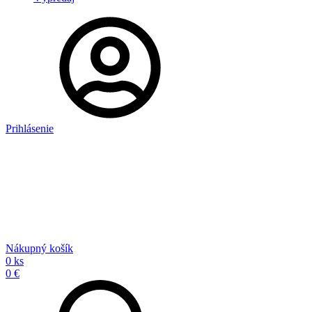
Prihlásenie
Nákupný košík
0 ks
0 €