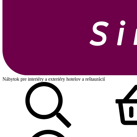
Nábytok pre interiéry a exteriéry hotelov a reštaurácií