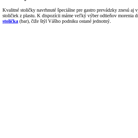
Kvalitné stoličky navrhnuté špeciálne pre gastro prevádzky znesú aj
stoličiek z plastu. K dispozícii máme veľký výber odtieňov morenia
stolička
(bar), čiže štýl Vášho podniku ostané jednotný.