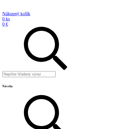
Nákupný košík
0 ks
0 €
Návrhy