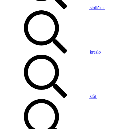
stolička
kreslo
stôl