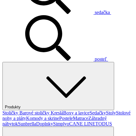
sedačka
posteľ
Produkty
Stoličky
Barové stoličky
Kreslá
Boxy a lavice
Sedačky
Stoly
Stolové
nohy a pláty
Komody a skrine
Postele
Matrace
Záhradný
nábytok
Sunbrella
Doplnky
Simplyo
CANE LINE
TODUS