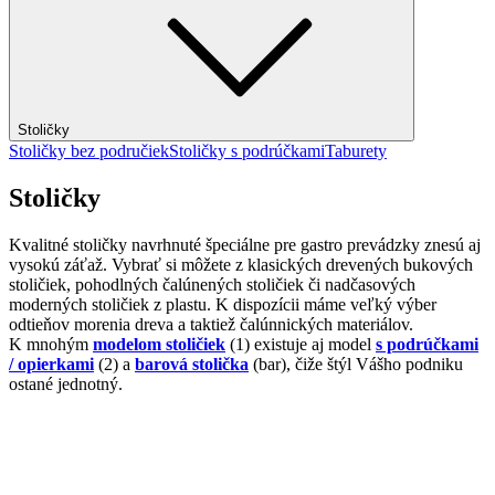
Stoličky
Stoličky bez područiek
Stoličky s podrúčkami
Taburety
Stoličky
Kvalitné stoličky navrhnuté špeciálne pre gastro prevádzky znesú aj
vysokú záťaž. Vybrať si môžete z klasických drevených bukových
stoličiek, pohodlných čalúnených stoličiek či nadčasových
moderných stoličiek z plastu. K dispozícii máme veľký výber
odtieňov morenia dreva a taktiež čalúnnických materiálov.
K mnohým
modelom stoličiek
(1) existuje aj model
s podrúčkami
/ opierkami
(2) a
barová stolička
(bar), čiže štýl Vášho podniku
ostané jednotný.