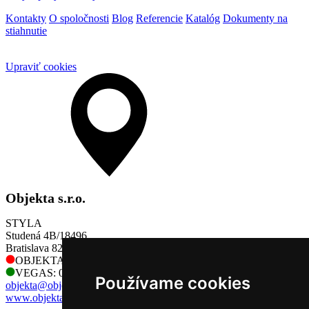
Kontakty
O spoločnosti
Blog
Referencie
Katalóg
Dokumenty na
stiahnutie
Upraviť cookies
Objekta s.r.o.
STYLA
Studená 4B/18496
Bratislava 821 04
OBJEKTA: 0905 730 128
VEGAS: 0905 730 128
Používame cookies
objekta@objekta.sk
www.objekta.sk