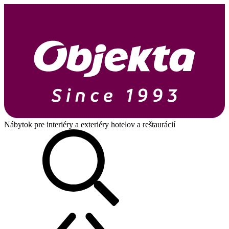
Nábytok pre interiéry a exteriéry hotelov a reštaurácií