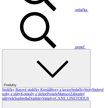
sedačka
posteľ
Produkty
Stoličky
Barové stoličky
Kreslá
Boxy a lavice
Sedačky
Stoly
Stolové
nohy a pláty
Komody a skrine
Postele
Matrace
Záhradný
nábytok
Sunbrella
Doplnky
Simplyo
CANE LINE
TODUS