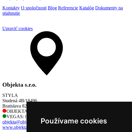
Kontakty
O spoločnosti
Blog
Referencie
Katalóg
Dokumenty na
stiahnutie
Upraviť cookies
Objekta s.r.o.
STYLA
Studená 4B/18496
Bratislava 821 04
OBJEKTA: 0905 730 128
VEGAS: 0905 730 128
Používame cookies
objekta@objekta.sk
www.objekta.sk