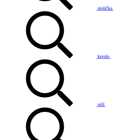
stolička
kreslo
stôl