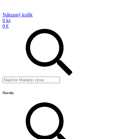
Nákupný košík
0 ks
0 €
Návrhy