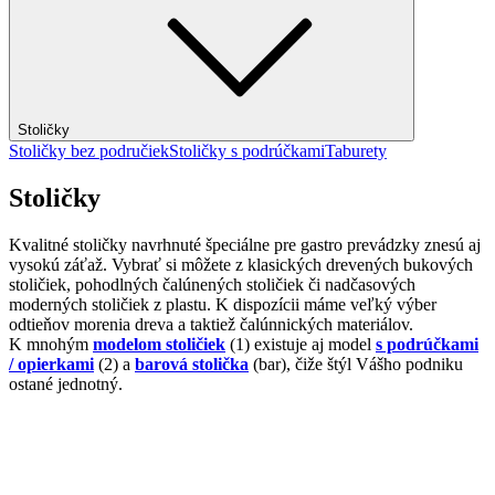
Stoličky
Stoličky bez područiek
Stoličky s podrúčkami
Taburety
Stoličky
Kvalitné stoličky navrhnuté špeciálne pre gastro prevádzky znesú aj
vysokú záťaž. Vybrať si môžete z klasických drevených bukových
stoličiek, pohodlných čalúnených stoličiek či nadčasových
moderných stoličiek z plastu. K dispozícii máme veľký výber
odtieňov morenia dreva a taktiež čalúnnických materiálov.
K mnohým
modelom stoličiek
(1) existuje aj model
s podrúčkami
/ opierkami
(2) a
barová stolička
(bar), čiže štýl Vášho podniku
ostané jednotný.