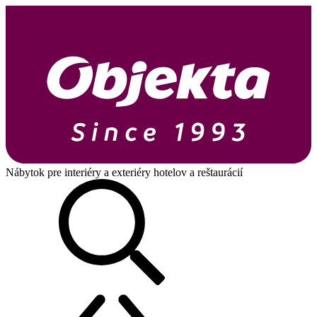
Nábytok pre interiéry a exteriéry hotelov a reštaurácií