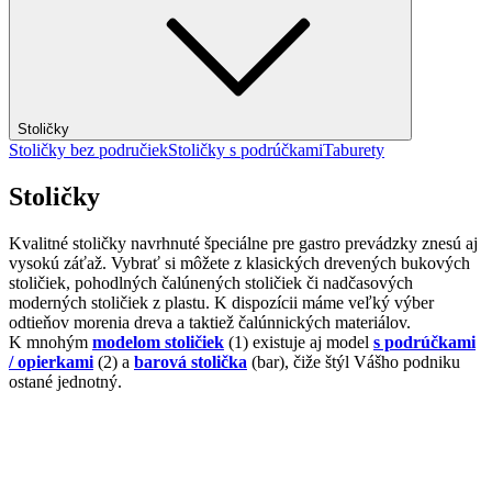
Stoličky
Stoličky bez područiek
Stoličky s podrúčkami
Taburety
Stoličky
Kvalitné stoličky navrhnuté špeciálne pre gastro prevádzky znesú aj
vysokú záťaž. Vybrať si môžete z klasických drevených bukových
stoličiek, pohodlných čalúnených stoličiek či nadčasových
moderných stoličiek z plastu. K dispozícii máme veľký výber
odtieňov morenia dreva a taktiež čalúnnických materiálov.
K mnohým
modelom stoličiek
(1) existuje aj model
s podrúčkami
/ opierkami
(2) a
barová stolička
(bar), čiže štýl Vášho podniku
ostané jednotný.