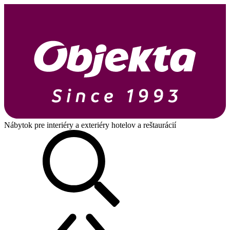
Nábytok pre interiéry a exteriéry hotelov a reštaurácií