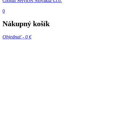
Global Services Slovakia s.r.o.
0
Nákupný košík
Objednať -
0 €