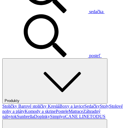
sedačka
posteľ
Produkty
Stoličky
Barové stoličky
Kreslá
Boxy a lavice
Sedačky
Stoly
Stolové
nohy a pláty
Komody a skrine
Postele
Matrace
Záhradný
nábytok
Sunbrella
Doplnky
Simplyo
CANE LINE
TODUS