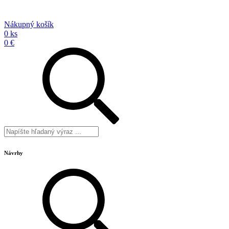
Nákupný košík
0 ks
0 €
Návrhy