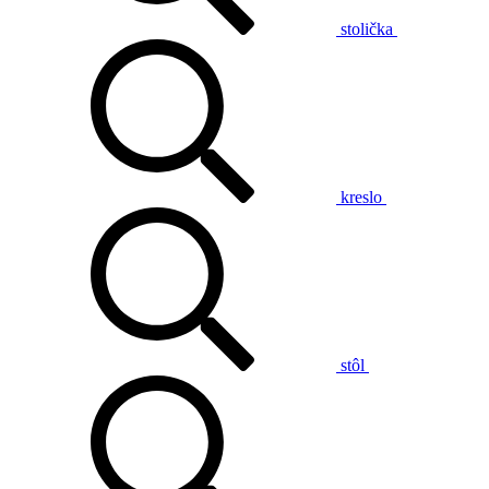
stolička
kreslo
stôl