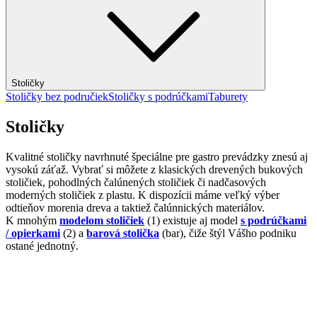
Stoličky
Stoličky bez područiek
Stoličky s podrúčkami
Taburety
Stoličky
Kvalitné stoličky navrhnuté špeciálne pre gastro prevádzky znesú aj
vysokú záťaž. Vybrať si môžete z klasických drevených bukových
stoličiek, pohodlných čalúnených stoličiek či nadčasových
moderných stoličiek z plastu. K dispozícii máme veľký výber
odtieňov morenia dreva a taktiež čalúnnických materiálov.
K mnohým
modelom stoličiek
(1) existuje aj model
s podrúčkami
/ opierkami
(2) a
barová stolička
(bar), čiže štýl Vášho podniku
ostané jednotný.