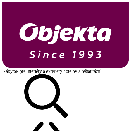
Nábytok pre interiéry a exteriéry hotelov a reštaurácií