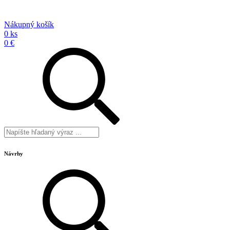
Nákupný košík
0 ks
0 €
Návrhy