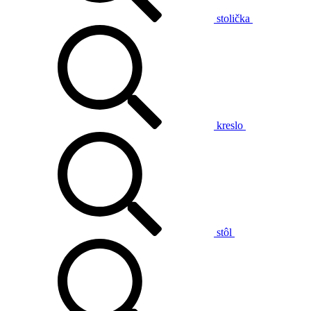
stolička
kreslo
stôl