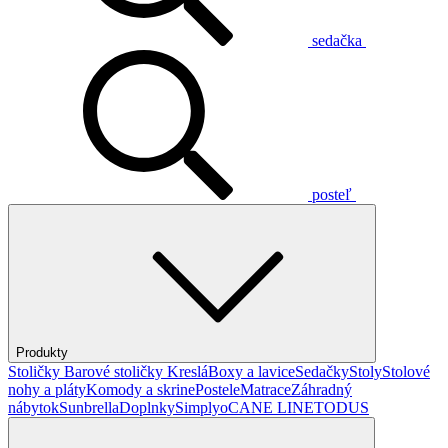
sedačka
posteľ
Produkty
Stoličky
Barové stoličky
Kreslá
Boxy a lavice
Sedačky
Stoly
Stolové
nohy a pláty
Komody a skrine
Postele
Matrace
Záhradný
nábytok
Sunbrella
Doplnky
Simplyo
CANE LINE
TODUS