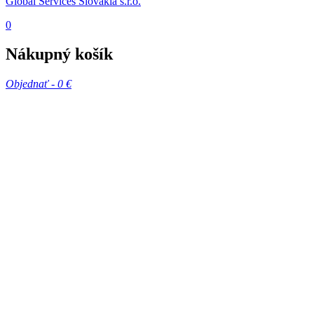
Global Services Slovakia s.r.o.
0
Nákupný košík
Objednať -
0 €