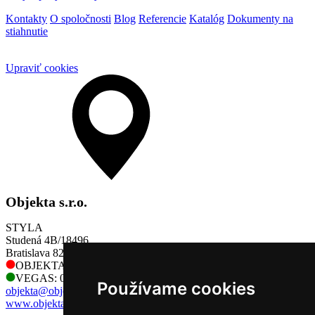
Kontakty
O spoločnosti
Blog
Referencie
Katalóg
Dokumenty na
stiahnutie
Upraviť cookies
Objekta s.r.o.
STYLA
Studená 4B/18496
Bratislava 821 04
OBJEKTA: 0905 730 128
VEGAS: 0905 730 128
Používame cookies
objekta@objekta.sk
www.objekta.sk