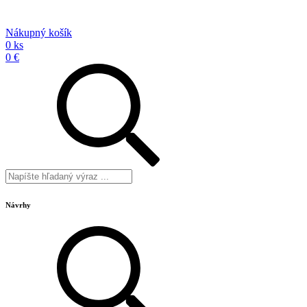
Nákupný košík
0 ks
0 €
Návrhy