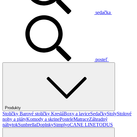
sedačka
posteľ
Produkty
Stoličky
Barové stoličky
Kreslá
Boxy a lavice
Sedačky
Stoly
Stolové
nohy a pláty
Komody a skrine
Postele
Matrace
Záhradný
nábytok
Sunbrella
Doplnky
Simplyo
CANE LINE
TODUS