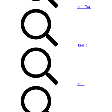
stolička
kreslo
stôl