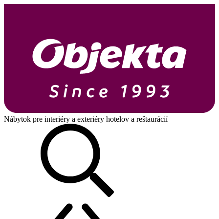
Nábytok pre interiéry a exteriéry hotelov a reštaurácií