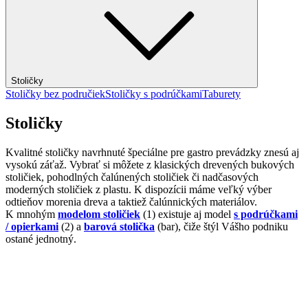
Stoličky
Stoličky bez područiek
Stoličky s podrúčkami
Taburety
Stoličky
Kvalitné stoličky navrhnuté špeciálne pre gastro prevádzky znesú aj
vysokú záťaž. Vybrať si môžete z klasických drevených bukových
stoličiek, pohodlných čalúnených stoličiek či nadčasových
moderných stoličiek z plastu. K dispozícii máme veľký výber
odtieňov morenia dreva a taktiež čalúnnických materiálov.
K mnohým
modelom stoličiek
(1) existuje aj model
s podrúčkami
/ opierkami
(2) a
barová stolička
(bar), čiže štýl Vášho podniku
ostané jednotný.