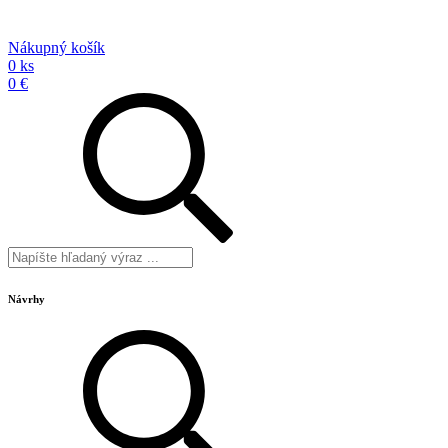
Nákupný košík
0 ks
0 €
Návrhy