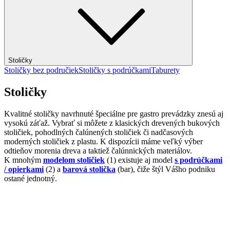
Stoličky
Stoličky bez područiek
Stoličky s podrúčkami
Taburety
Stoličky
Kvalitné stoličky navrhnuté špeciálne pre gastro prevádzky znesú aj
vysokú záťaž. Vybrať si môžete z klasických drevených bukových
stoličiek, pohodlných čalúnených stoličiek či nadčasových
moderných stoličiek z plastu. K dispozícii máme veľký výber
odtieňov morenia dreva a taktiež čalúnnických materiálov.
K mnohým
modelom stoličiek
(1) existuje aj model
s podrúčkami
/ opierkami
(2) a
barová stolička
(bar), čiže štýl Vášho podniku
ostané jednotný.