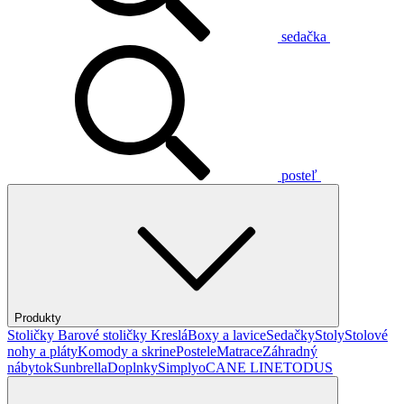
sedačka
posteľ
Produkty
Stoličky
Barové stoličky
Kreslá
Boxy a lavice
Sedačky
Stoly
Stolové
nohy a pláty
Komody a skrine
Postele
Matrace
Záhradný
nábytok
Sunbrella
Doplnky
Simplyo
CANE LINE
TODUS