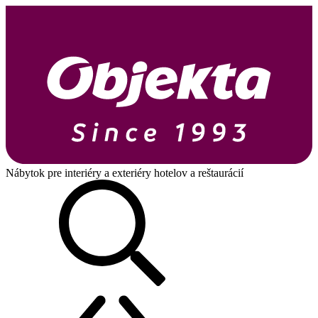
Nábytok pre interiéry a exteriéry hotelov a reštaurácií