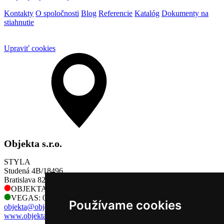
Kontakty
O spoločnosti
Blog
Referencie
Katalóg
Dokumenty na
stiahnutie
Upraviť cookies
Objekta s.r.o.
STYLA
Studená 4B/18496
Bratislava 821 04
OBJEKTA: 0905 730 128
VEGAS: 0905 730 128
Používame cookies
objekta@objekta.sk
www.objekta.sk