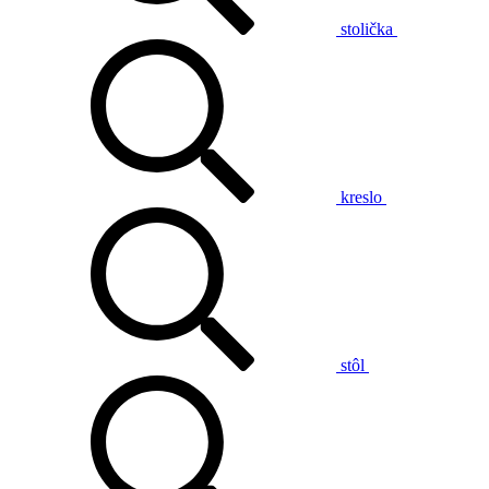
stolička
kreslo
stôl