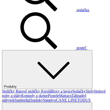
sedačka
posteľ
Produkty
Stoličky
Barové stoličky
Kreslá
Boxy a lavice
Sedačky
Stoly
Stolové
nohy a pláty
Komody a skrine
Postele
Matrace
Záhradný
nábytok
Sunbrella
Doplnky
Simplyo
CANE LINE
TODUS