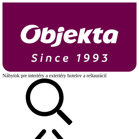
Nábytok pre interiéry a exteriéry hotelov a reštaurácií