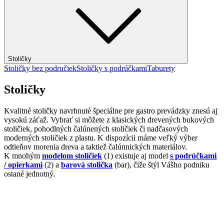
Stoličky
Stoličky bez područiek
Stoličky s podrúčkami
Taburety
Stoličky
Kvalitné stoličky navrhnuté špeciálne pre gastro prevádzky znesú aj
vysokú záťaž. Vybrať si môžete z klasických drevených bukových
stoličiek, pohodlných čalúnených stoličiek či nadčasových
moderných stoličiek z plastu. K dispozícii máme veľký výber
odtieňov morenia dreva a taktiež čalúnnických materiálov.
K mnohým
modelom stoličiek
(1) existuje aj model
s podrúčkami
/ opierkami
(2) a
barová stolička
(bar), čiže štýl Vášho podniku
ostané jednotný.