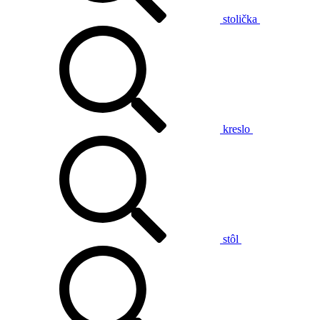
stolička
kreslo
stôl