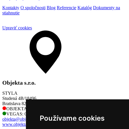
Kontakty
O spoločnosti
Blog
Referencie
Katalóg
Dokumenty na
stiahnutie
Upraviť cookies
Objekta s.r.o.
STYLA
Studená 4B/18496
Bratislava 821 04
OBJEKTA: 0905 730 128
VEGAS: 0905 730 128
Používame cookies
objekta@objekta.sk
www.objekta.sk