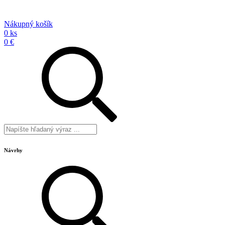
Nákupný košík
0 ks
0 €
Návrhy