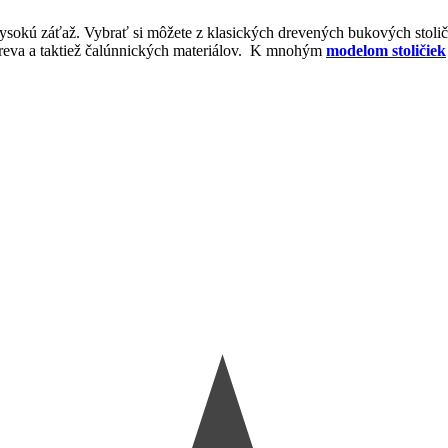
 vysokú záťaž. Vybrať si môžete z klasických drevených bukových stol
 dreva a taktiež čalúnnických materiálov. K mnohým
modelom stoličiek