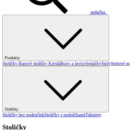
sedačka
Produkty
Stoličky
Barové stoličky
Kreslá
Boxy a lavice
Sedačky
Stoly
Stolové no
Stoličky
Stoličky bez područiek
Stoličky s podrúčkami
Taburety
Stoličky