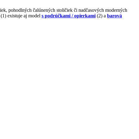
ičiek, pohodlných čalúnených stoličiek či nadčasových moderných
(1) existuje aj model
s podrúčkami / opierkami
(2) a
barová