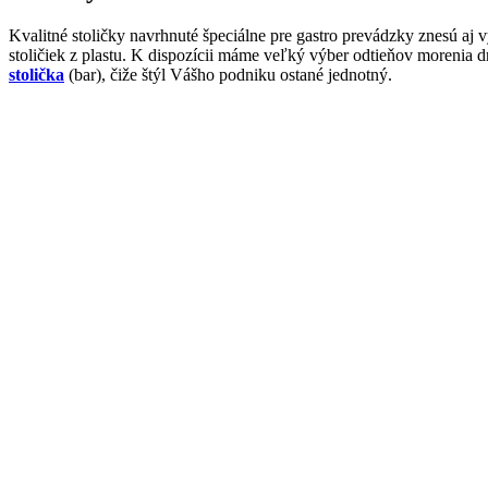
Kvalitné stoličky navrhnuté špeciálne pre gastro prevádzky znesú aj
stoličiek z plastu. K dispozícii máme veľký výber odtieňov morenia
stolička
(bar), čiže štýl Vášho podniku ostané jednotný.