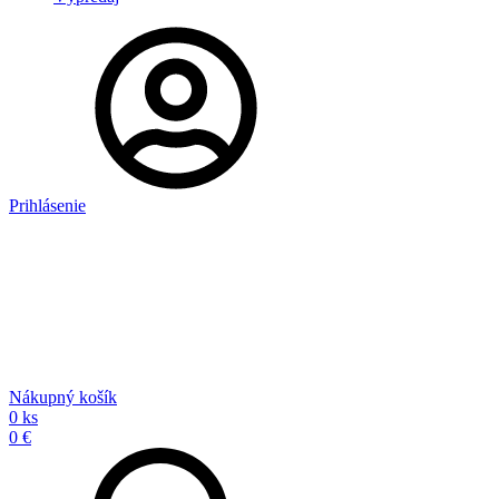
Prihlásenie
Nákupný košík
0 ks
0 €