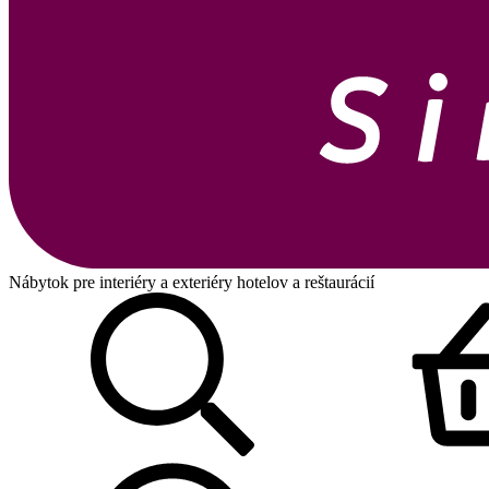
Nábytok pre interiéry a exteriéry hotelov a reštaurácií