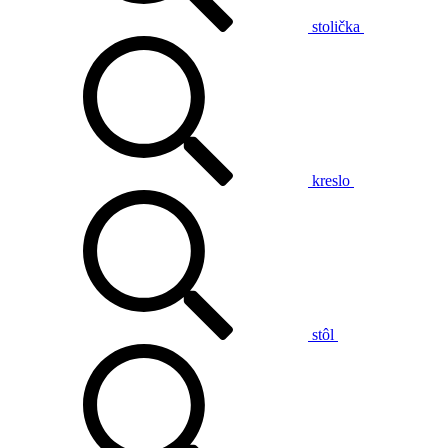
stolička
kreslo
stôl