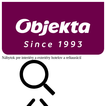
Nábytok pre interiéry a exteriéry hotelov a reštaurácií