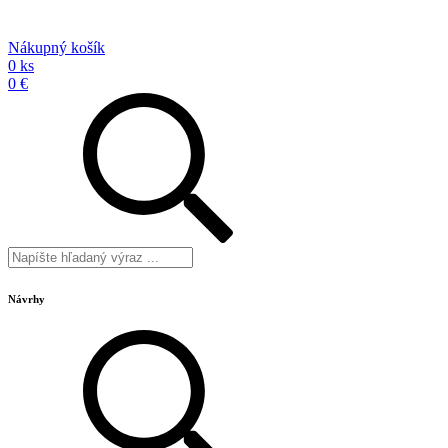
Nákupný košík
0 ks
0 €
Návrhy