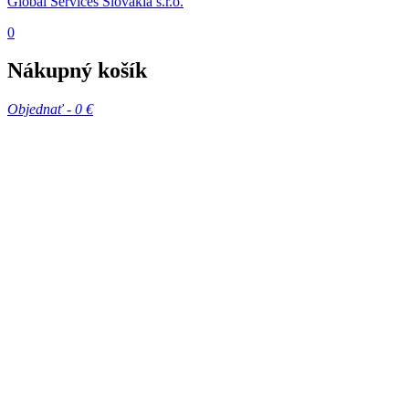
Global Services Slovakia s.r.o.
0
Nákupný košík
Objednať -
0 €