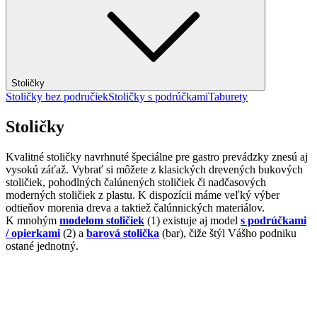
Stoličky
Stoličky bez područiek
Stoličky s podrúčkami
Taburety
Stoličky
Kvalitné stoličky navrhnuté špeciálne pre gastro prevádzky znesú aj
vysokú záťaž. Vybrať si môžete z klasických drevených bukových
stoličiek, pohodlných čalúnených stoličiek či nadčasových
moderných stoličiek z plastu. K dispozícii máme veľký výber
odtieňov morenia dreva a taktiež čalúnnických materiálov.
K mnohým
modelom stoličiek
(1) existuje aj model
s podrúčkami
/ opierkami
(2) a
barová stolička
(bar), čiže štýl Vášho podniku
ostané jednotný.