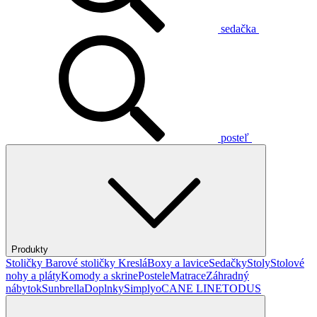
sedačka
posteľ
Produkty
Stoličky
Barové stoličky
Kreslá
Boxy a lavice
Sedačky
Stoly
Stolové
nohy a pláty
Komody a skrine
Postele
Matrace
Záhradný
nábytok
Sunbrella
Doplnky
Simplyo
CANE LINE
TODUS