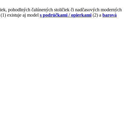
ičiek, pohodlných čalúnených stoličiek či nadčasových moderných
(1) existuje aj model
s podrúčkami / opierkami
(2) a
barová