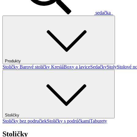
sedačka
Produkty
Stoličky
Barové stoličky
Kreslá
Boxy a lavice
Sedačky
Stoly
Stolové no
Stoličky
Stoličky bez područiek
Stoličky s podrúčkami
Taburety
Stoličky