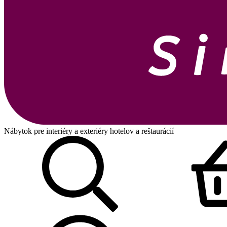
Nábytok pre interiéry a exteriéry hotelov a reštaurácií