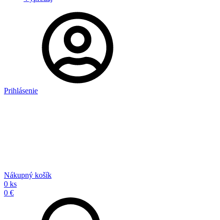
Prihlásenie
Nákupný košík
0 ks
0 €