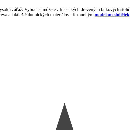
 vysokú záťaž. Vybrať si môžete z klasických drevených bukových stol
 dreva a taktiež čalúnnických materiálov. K mnohým
modelom stoličiek