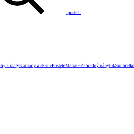
posteľ
hy a pláty
Komody a skrine
Postele
Matrace
Záhradný nábytok
Sunbrella