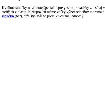
Kvalitné stoličky navrhnuté špeciálne pre gastro prevádzky znesú aj
stoličiek z plastu. K dispozícii máme veľký výber odtieňov morenia
stolička
(bar), čiže štýl Vášho podniku ostané jednotný.