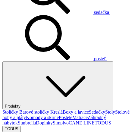
sedačka
posteľ
Produkty
Stoličky
Barové stoličky
Kreslá
Boxy a lavice
Sedačky
Stoly
Stolové
nohy a pláty
Komody a skrine
Postele
Matrace
Záhradný
nábytok
Sunbrella
Doplnky
Simplyo
CANE LINE
TODUS
TODUS