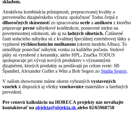
skladom.
Atraktívna kombinácia prístupnosti, prepracovanej kvality a
prevereného dizajnérskeho výrazu: spoločnosť Todus čerpá z
dlhoročných skúsenost
í zo spracovania
ocele
a
antikoru
z ktorého
pripravuje
pevné
nábytkové konštrukcie, postavené nielen na
poveternostnej odolnosti, ale aj na
ladných siluetách.
Čalúnené
časti sedacieho nábytku sú z kvalitnej špeciálnej exteriérovej látky a
vyplnené
rýchloschnúcim molitanom
(okrem modelu Albus). To
umožňuje ponechať nábytok vonku za každého počasia. Stolové
pláty sú vyrobené z keramiky, alebo HPL
.
Značka TODUS
spolupracuje pri vývoji nových produktov s významnými
dizajnérmi, ktorých produkty sa predávajú po celom svete: Jiři
Španihel, Alexander Gufler a Wim a Bob Segers zo
Studia Segers
.
V našom showroome máme okrem vybraných
vystavených
vzoriek
k dispozícii aj všetky
vzorkovnice
materiálov a farebných
prevedení.
Pre cenovú kalkuláciu na HORECA projekty nás neváhajte
kontaktovať na
objekta@objekta.sk
alebo 02/65968758