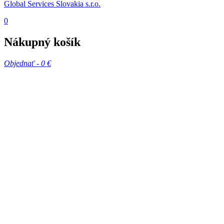
Global Services Slovakia s.r.o.
0
Nákupný košík
Objednať -
0 €