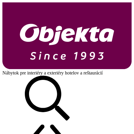
Nábytok pre interiéry a exteriéry hotelov a reštaurácií