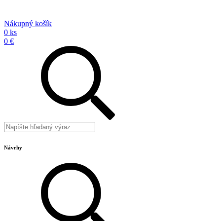
Nákupný košík
0 ks
0 €
Návrhy