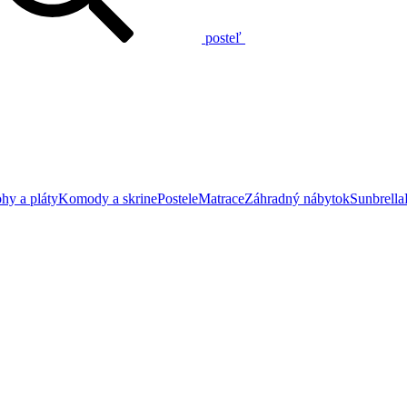
posteľ
hy a pláty
Komody a skrine
Postele
Matrace
Záhradný nábytok
Sunbrella