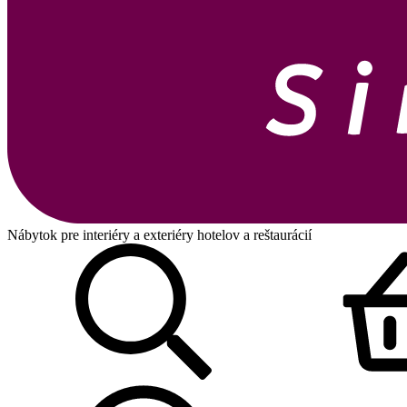
Nábytok pre interiéry a exteriéry hotelov a reštaurácií