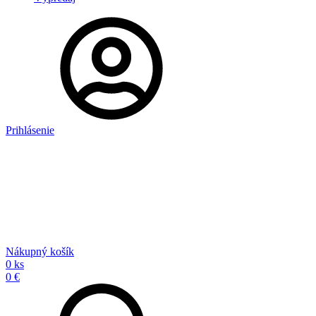
Prihlásenie
Nákupný košík
0 ks
0 €