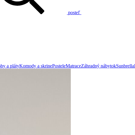
posteľ
hy a pláty
Komody a skrine
Postele
Matrace
Záhradný nábytok
Sunbrella