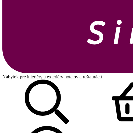
Nábytok pre interiéry a exteriéry hotelov a reštaurácií