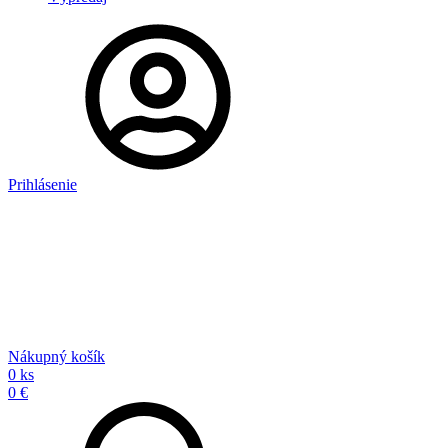
Prihlásenie
Nákupný košík
0 ks
0 €