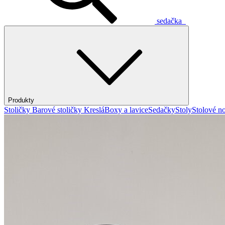
sedačka
Produkty
Stoličky
Barové stoličky
Kreslá
Boxy a lavice
Sedačky
Stoly
Stolové no