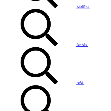
stolička
kreslo
stôl