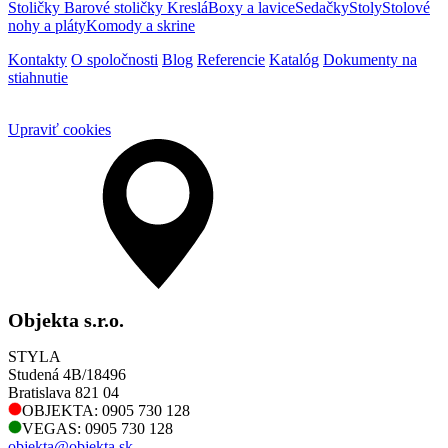
Stoličky
Barové stoličky
Kreslá
Boxy a lavice
Sedačky
Stoly
Stolové
nohy a pláty
Komody a skrine
Kontakty
O spoločnosti
Blog
Referencie
Katalóg
Dokumenty na
stiahnutie
Upraviť cookies
Objekta s.r.o.
STYLA
Studená 4B/18496
Bratislava 821 04
OBJEKTA: 0905 730 128
VEGAS: 0905 730 128
objekta@objekta.sk