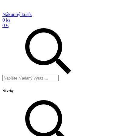
Nákupný košík
0 ks
0 €
Návrhy