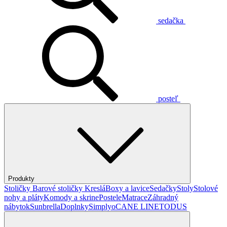
sedačka
posteľ
Produkty
Stoličky
Barové stoličky
Kreslá
Boxy a lavice
Sedačky
Stoly
Stolové
nohy a pláty
Komody a skrine
Postele
Matrace
Záhradný
nábytok
Sunbrella
Doplnky
Simplyo
CANE LINE
TODUS