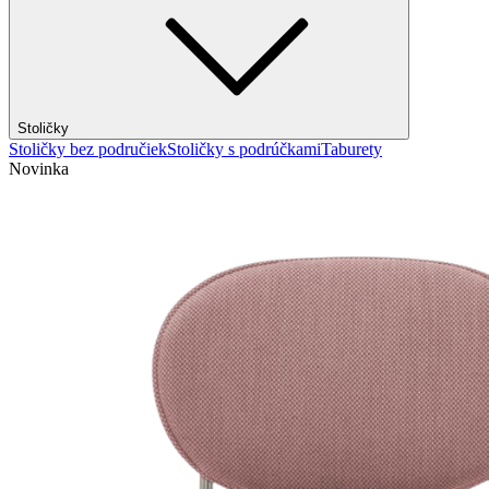
Stoličky
Stoličky bez područiek
Stoličky s podrúčkami
Taburety
Novinka