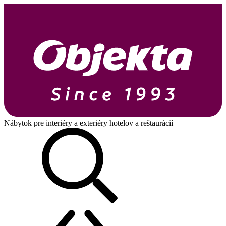
Nábytok pre interiéry a exteriéry hotelov a reštaurácií