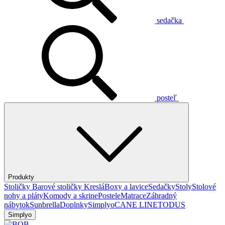
sedačka
posteľ
Produkty
Stoličky
Barové stoličky
Kreslá
Boxy a lavice
Sedačky
Stoly
Stolové
nohy a pláty
Komody a skrine
Postele
Matrace
Záhradný
nábytok
Sunbrella
Doplnky
Simplyo
CANE LINE
TODUS
Simplyo