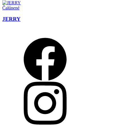
Čalúnené
JERRY