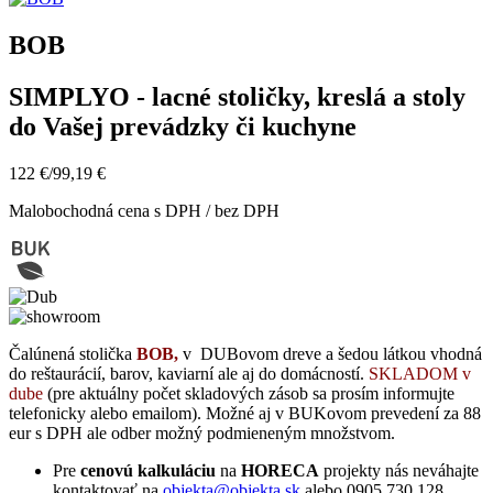
BOB
SIMPLYO - lacné stoličky, kreslá a stoly
do Vašej prevádzky či kuchyne
122 €
/
99,19 €
Malobochodná cena s DPH / bez DPH
Čalúnená stolička
BOB,
v DUBovom dreve a šedou látkou
vhodná
do reštaurácií, barov, kaviarní ale aj do domácností.
SKLADOM v
dube
(pre aktuálny počet skladových zásob sa prosím informujte
telefonicky alebo emailom). Možné aj v BUKovom prevedení za 88
eur s DPH ale odber možný podmieneným množstvom.
Pre
cenovú kalkuláciu
na
HORECA
projekty nás neváhajte
kontaktovať na
objekta@objekta.sk
alebo 0905 730 128