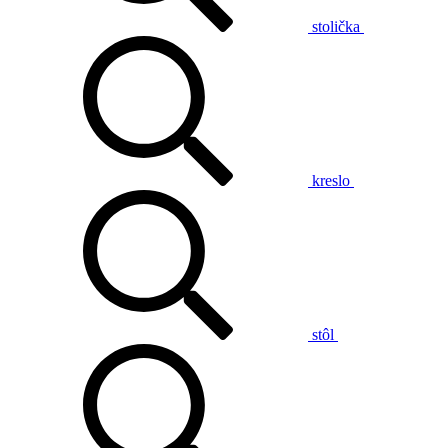
stolička
kreslo
stôl