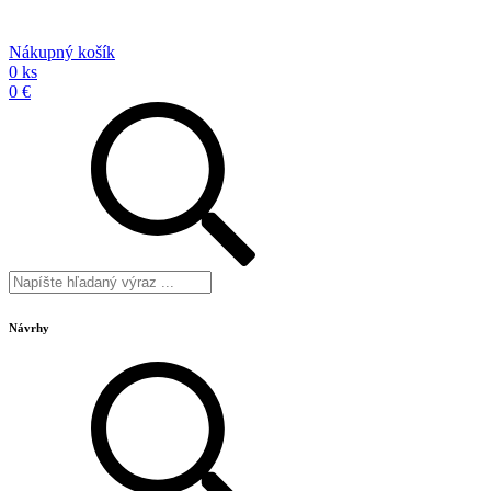
Nákupný košík
0 ks
0 €
Návrhy