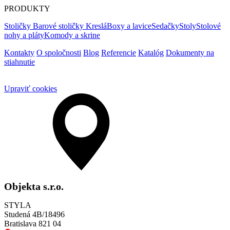
PRODUKTY
Stoličky
Barové stoličky
Kreslá
Boxy a lavice
Sedačky
Stoly
Stolové
nohy a pláty
Komody a skrine
Kontakty
O spoločnosti
Blog
Referencie
Katalóg
Dokumenty na
stiahnutie
Upraviť cookies
Objekta s.r.o.
STYLA
Studená 4B/18496
Bratislava 821 04