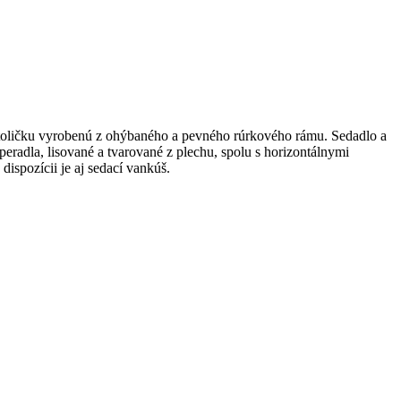
ú stoličku vyrobenú z ohýbaného a pevného rúrkového rámu. Sedadlo a
radla, lisované a tvarované z plechu, spolu s horizontálnymi
ispozícii je aj sedací vankúš.