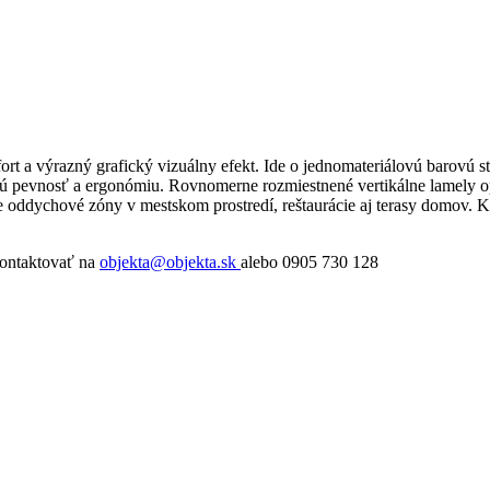
fort a výrazný grafický vizuálny efekt. Ide o jednomateriálovú barov
ú pevnosť a ergonómiu. Rovnomerne rozmiestnené vertikálne lamely ope
e oddychové zóny v mestskom prostredí, reštaurácie aj terasy domov. K d
kontaktovať na
objekta@objekta.sk
alebo 0905 730 128