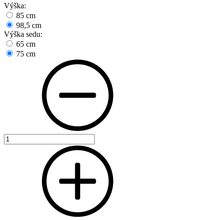
Výška:
85 cm
98,5 cm
Výška sedu:
65 cm
75 cm