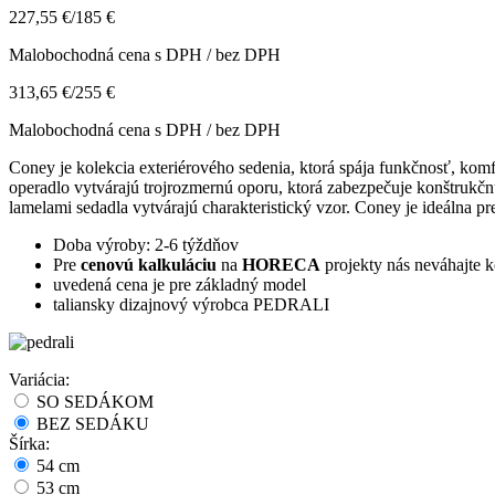
227,55 €
/
185 €
Malobochodná cena s DPH / bez DPH
313,65 €
/
255 €
Malobochodná cena s DPH / bez DPH
Coney je kolekcia exteriérového sedenia, ktorá spája funkčnosť, kom
operadlo vytvárajú trojrozmernú oporu, ktorá zabezpečuje konštrukčn
lamelami sedadla vytvárajú charakteristický vzor. Coney je ideálna pr
Doba výroby: 2-6 týždňov
Pre
cenovú kalkuláciu
na
HORECA
projekty nás neváhajte 
uvedená cena je pre základný model
taliansky dizajnový výrobca PEDRALI
Variácia:
SO SEDÁKOM
BEZ SEDÁKU
Šírka:
54 cm
53 cm