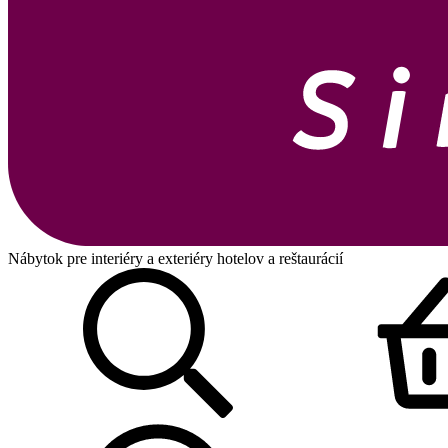
Nábytok pre interiéry a exteriéry hotelov a reštaurácií