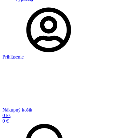
Prihlásenie
Nákupný košík
0 ks
0 €