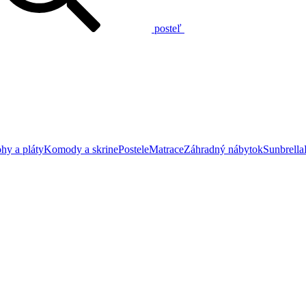
posteľ
hy a pláty
Komody a skrine
Postele
Matrace
Záhradný nábytok
Sunbrella