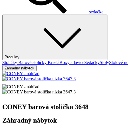
sedačka
Produkty
Stoličky
Barové stoličky
Kreslá
Boxy a lavice
Sedačky
Stoly
Stolové no
Záhradný nábytok
CONEY barová stolička 3648
Záhradný nábytok