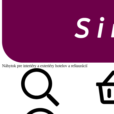
Nábytok pre interiéry a exteriéry hotelov a reštaurácií