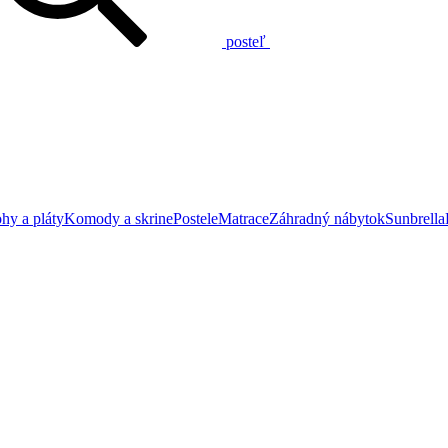
posteľ
hy a pláty
Komody a skrine
Postele
Matrace
Záhradný nábytok
Sunbrella