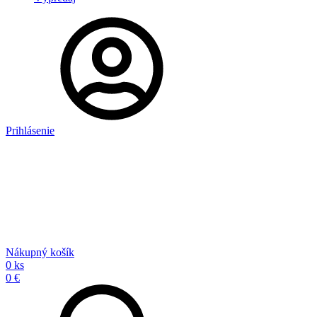
Prihlásenie
Nákupný košík
0 ks
0 €