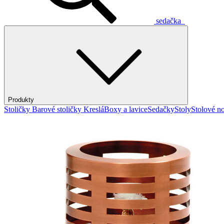
sedačka
Produkty
Stoličky
Barové stoličky
Kreslá
Boxy a lavice
Sedačky
Stoly
Stolové no