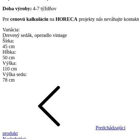
Doba výroby:
4-7 týždňov
Pre
cenovú kalkuláciu
na
HORECA
projekty nás neváhajte kontak
Variácia:
Drevený sedák, operadlo vintage
Šírka:
45 cm
Hĺbka:
50 cm
Výška:
110 cm
Výška sedu:
78 cm
Predchádzajúci
produkt
Nasledujúci