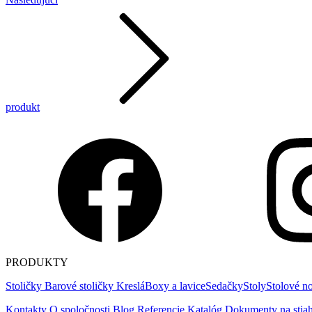
produkt
PRODUKTY
Stoličky
Barové stoličky
Kreslá
Boxy a lavice
Sedačky
Stoly
Stolové no
Kontakty
O spoločnosti
Blog
Referencie
Katalóg
Dokumenty na stiah