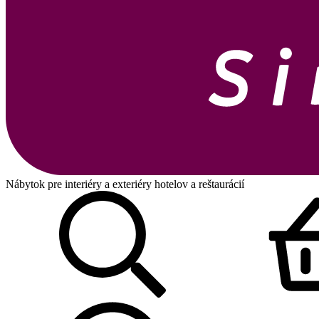
Nábytok pre interiéry a exteriéry hotelov a reštaurácií