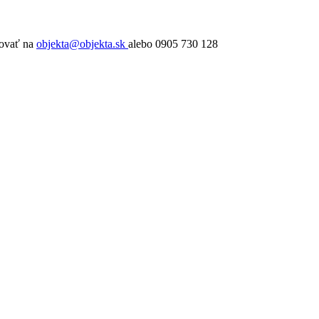
tovať na
objekta@objekta.sk
alebo 0905 730 128