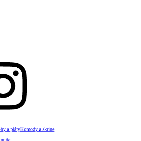
hy a pláty
Komody a skrine
nutie