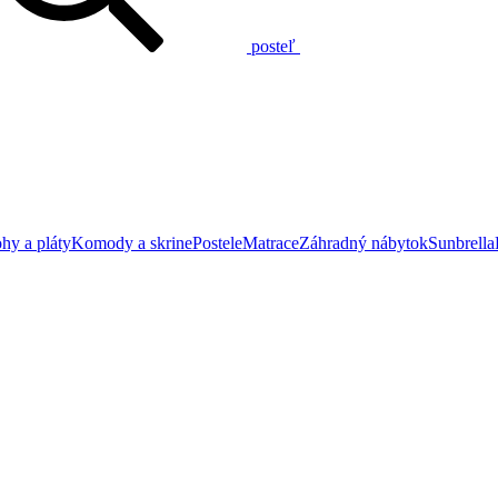
posteľ
hy a pláty
Komody a skrine
Postele
Matrace
Záhradný nábytok
Sunbrella