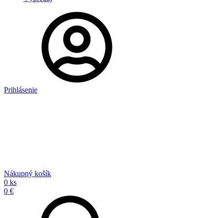
Prihlásenie
Nákupný košík
0 ks
0 €