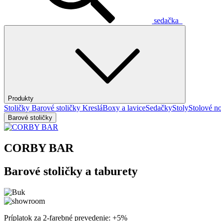
sedačka
Produkty
Stoličky
Barové stoličky
Kreslá
Boxy a lavice
Sedačky
Stoly
Stolové no
Barové stoličky
CORBY BAR
Barové stoličky a taburety
Príplatok za 2-farebné prevedenie: +5%