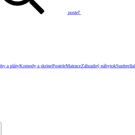
posteľ
hy a pláty
Komody a skrine
Postele
Matrace
Záhradný nábytok
Sunbrella