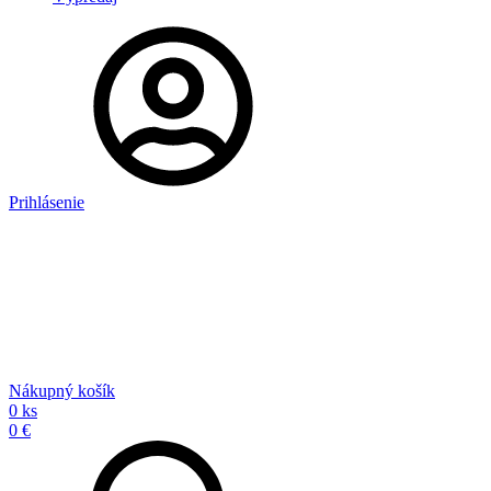
Prihlásenie
Nákupný košík
0 ks
0 €