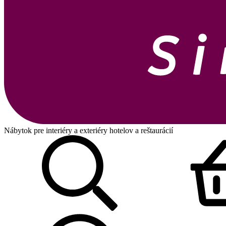
Nábytok pre interiéry a exteriéry hotelov a reštaurácií