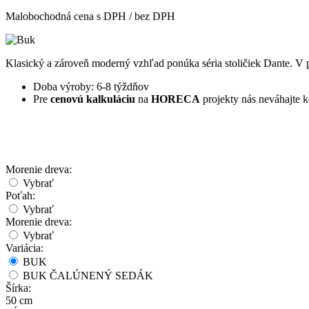
Malobochodná cena s DPH / bez DPH
Klasický a zároveň moderný vzhľad ponúka séria stoličiek Dante. V po
Doba výroby: 6-8 týždňov
Pre
cenovú kalkuláciu
na
HORECA
projekty nás neváhajte 
Morenie dreva:
Vybrať
Poťah:
Vybrať
Morenie dreva:
Vybrať
Variácia:
BUK
BUK ČALÚNENÝ SEDÁK
Šírka:
50 cm