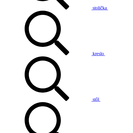
stolička
kreslo
stôl