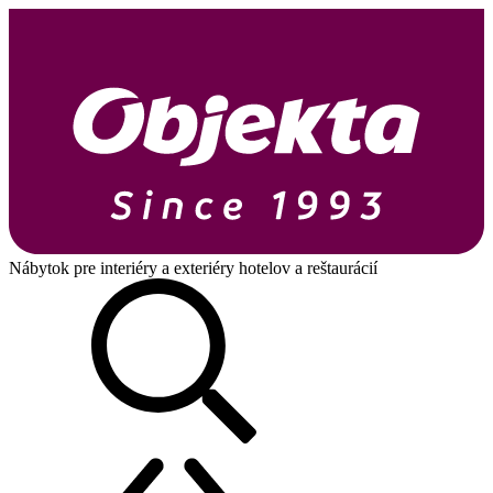
Nábytok pre interiéry a exteriéry hotelov a reštaurácií