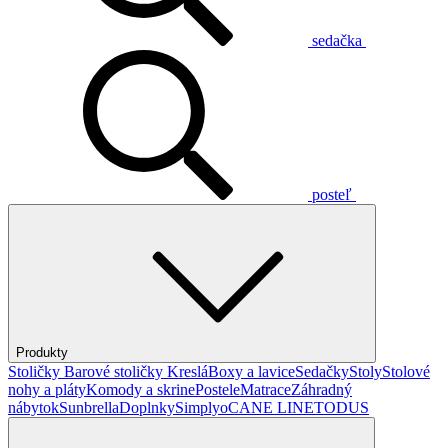
sedačka
posteľ
Produkty
Stoličky
Barové stoličky
Kreslá
Boxy a lavice
Sedačky
Stoly
Stolové
nohy a pláty
Komody a skrine
Postele
Matrace
Záhradný
nábytok
Sunbrella
Doplnky
Simplyo
CANE LINE
TODUS