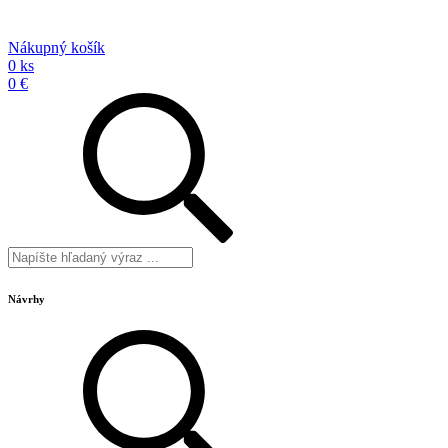
Nákupný košík
0 ks
0 €
Návrhy