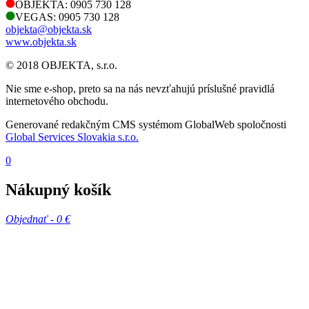
OBJEKTA: 0905 730 128
VEGAS: 0905 730 128
objekta@objekta.sk
www.objekta.sk
© 2018 OBJEKTA, s.r.o.
Nie sme e-shop, preto sa na nás nevzťahujú príslušné pravidlá
internetového obchodu.
Generované redakčným CMS systémom GlobalWeb spoločnosti
Global Services Slovakia s.r.o.
0
Nákupný košík
Objednať -
0 €