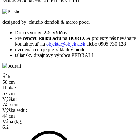
Malobochodná cena s DPH / bez DPH
designed by: claudio dondoli & marco pocci
Doba výroby: 2-6 týždňov
Pre
cenovú kalkuláciu
na
HORECA
projekty nás neváhajte
kontaktovať na
objekta@objekta.sk
alebo 0905 730 128
uvedená cena je pre základný model
taliansky dizajnový výrobca PEDRALI
Šírka:
58 cm
Hĺbka:
57 cm
Výška:
74,5 cm
Výška sedu:
44 cm
Váha (kg):
6,2