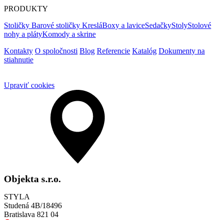
PRODUKTY
Stoličky
Barové stoličky
Kreslá
Boxy a lavice
Sedačky
Stoly
Stolové
nohy a pláty
Komody a skrine
Kontakty
O spoločnosti
Blog
Referencie
Katalóg
Dokumenty na
stiahnutie
Upraviť cookies
Objekta s.r.o.
STYLA
Studená 4B/18496
Bratislava 821 04