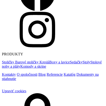
PRODUKTY
Stoličky
Barové stoličky
Kreslá
Boxy a lavice
Sedačky
Stoly
Stolové
nohy a pláty
Komody a skrine
Kontakty
O spoločnosti
Blog
Referencie
Katalóg
Dokumenty na
stiahnutie
Upraviť cookies