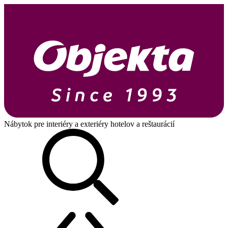
Nábytok pre interiéry a exteriéry hotelov a reštaurácií