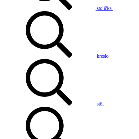
stolička
kreslo
stôl