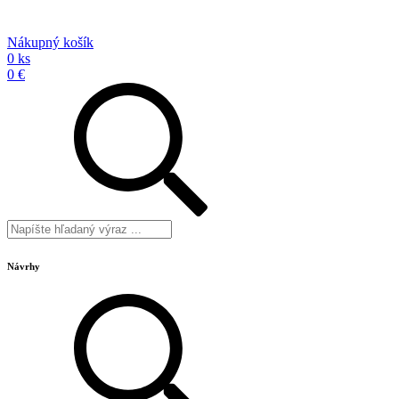
Nákupný košík
0 ks
0 €
Návrhy