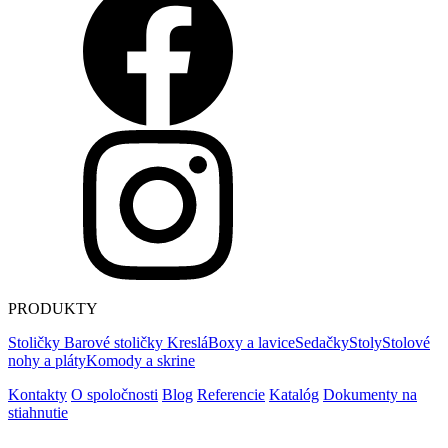
PRODUKTY
Stoličky
Barové stoličky
Kreslá
Boxy a lavice
Sedačky
Stoly
Stolové
nohy a pláty
Komody a skrine
Kontakty
O spoločnosti
Blog
Referencie
Katalóg
Dokumenty na
stiahnutie