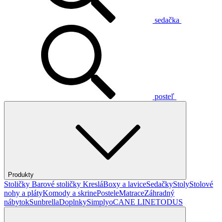
sedačka
posteľ
Produkty
Stoličky
Barové stoličky
Kreslá
Boxy a lavice
Sedačky
Stoly
Stolové
nohy a pláty
Komody a skrine
Postele
Matrace
Záhradný
nábytok
Sunbrella
Doplnky
Simplyo
CANE LINE
TODUS