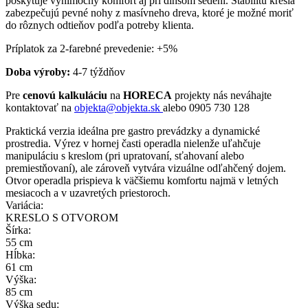
poskytuje výnimočný komfort aj pri dlhšom sedení. Stabilitu kresla
zabezpečujú pevné nohy z masívneho dreva, ktoré je možné moriť
do rôznych odtieňov podľa potreby klienta.
Príplatok za 2-farebné prevedenie: +5%
Doba výroby:
4-7 týždňov
Pre
cenovú kalkuláciu
na
HORECA
projekty nás neváhajte
kontaktovať na
objekta@objekta.sk
alebo 0905 730 128
Praktická verzia ideálna pre gastro prevádzky a dynamické
prostredia. Výrez v hornej časti operadla nielenže uľahčuje
manipuláciu s kreslom (pri upratovaní, sťahovaní alebo
premiestňovaní), ale zároveň vytvára vizuálne odľahčený dojem.
Otvor operadla prispieva k väčšiemu komfortu najmä v letných
mesiacoch a v uzavretých priestoroch.
Variácia:
KRESLO S OTVOROM
Šírka:
55 cm
Hĺbka:
61 cm
Výška:
85 cm
Výška sedu: