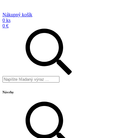
Nákupný košík
0 ks
0 €
Návrhy