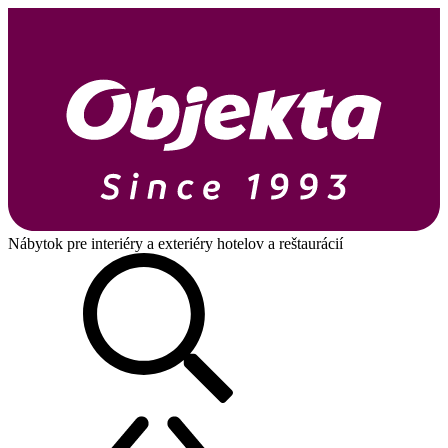
Nábytok pre interiéry a exteriéry hotelov a reštaurácií