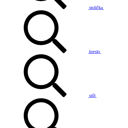
stolička
kreslo
stôl