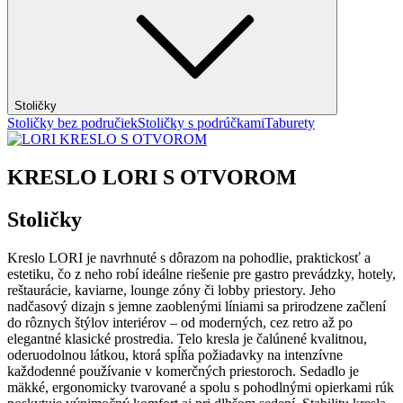
Stoličky
Stoličky bez područiek
Stoličky s podrúčkami
Taburety
KRESLO LORI S OTVOROM
Stoličky
Kreslo LORI je navrhnuté s dôrazom na pohodlie, praktickosť a
estetiku, čo z neho robí ideálne riešenie pre gastro prevádzky, hotely,
reštaurácie, kaviarne, lounge zóny či lobby priestory. Jeho
nadčasový dizajn s jemne zaoblenými líniami sa prirodzene začlení
do rôznych štýlov interiérov – od moderných, cez retro až po
elegantné klasické prostredia. Telo kresla je čalúnené kvalitnou,
oderuodolnou látkou, ktorá spĺňa požiadavky na intenzívne
každodenné používanie v komerčných priestoroch. Sedadlo je
mäkké, ergonomicky tvarované a spolu s pohodlnými opierkami rúk