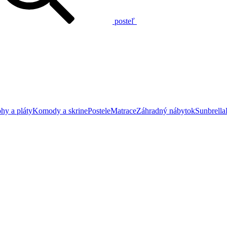
posteľ
hy a pláty
Komody a skrine
Postele
Matrace
Záhradný nábytok
Sunbrella