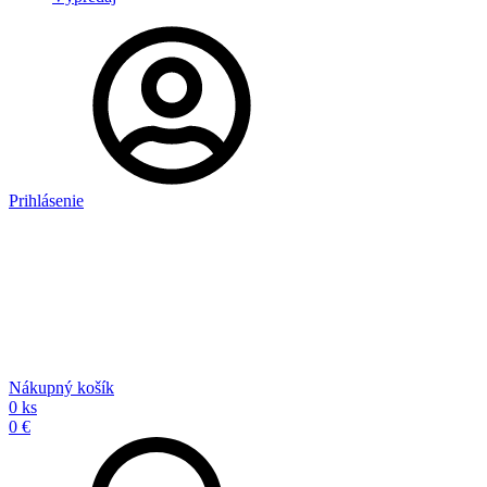
Prihlásenie
Nákupný košík
0 ks
0 €