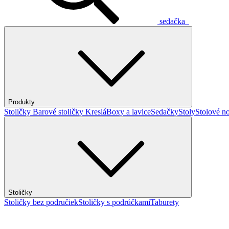
sedačka
Produkty
Stoličky
Barové stoličky
Kreslá
Boxy a lavice
Sedačky
Stoly
Stolové no
Stoličky
Stoličky bez područiek
Stoličky s podrúčkami
Taburety