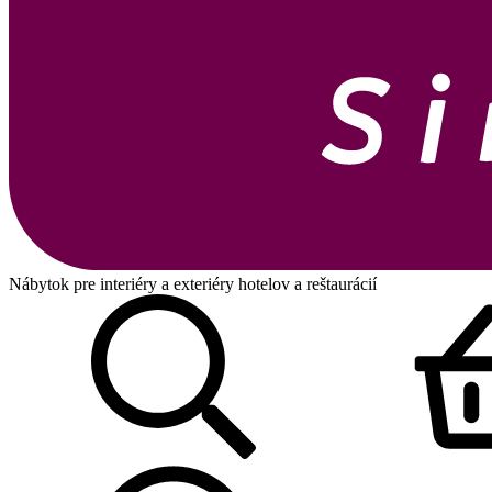
Nábytok pre interiéry a exteriéry hotelov a reštaurácií