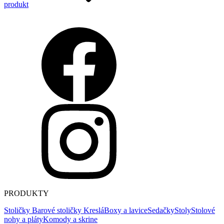
produkt
PRODUKTY
Stoličky
Barové stoličky
Kreslá
Boxy a lavice
Sedačky
Stoly
Stolové
nohy a pláty
Komody a skrine