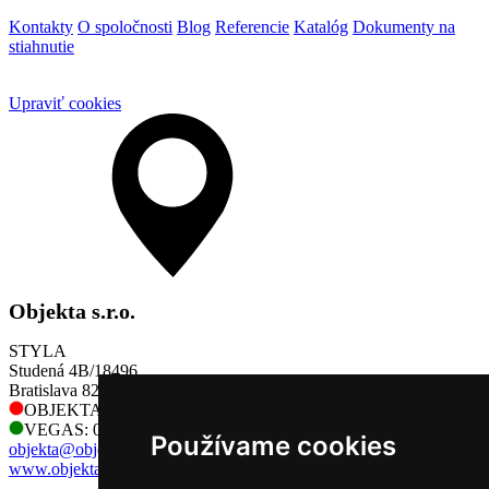
Kontakty
O spoločnosti
Blog
Referencie
Katalóg
Dokumenty na
stiahnutie
Upraviť cookies
Objekta s.r.o.
STYLA
Studená 4B/18496
Bratislava 821 04
OBJEKTA: 0905 730 128
VEGAS: 0905 730 128
Používame cookies
objekta@objekta.sk
www.objekta.sk