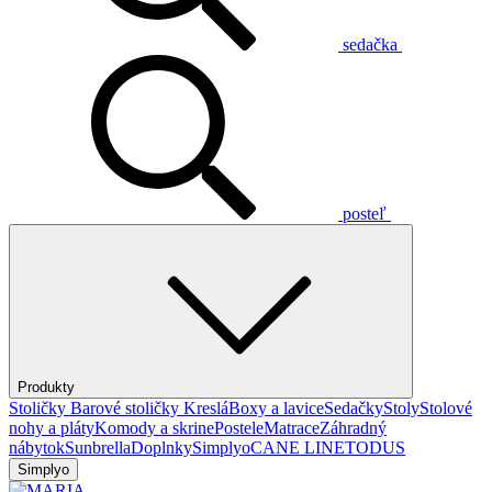
sedačka
posteľ
Produkty
Stoličky
Barové stoličky
Kreslá
Boxy a lavice
Sedačky
Stoly
Stolové
nohy a pláty
Komody a skrine
Postele
Matrace
Záhradný
nábytok
Sunbrella
Doplnky
Simplyo
CANE LINE
TODUS
Simplyo