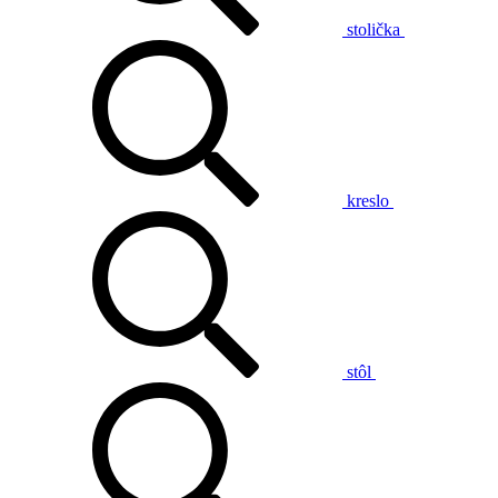
stolička
kreslo
stôl