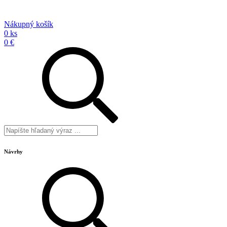
Nákupný košík
0 ks
0 €
Návrhy