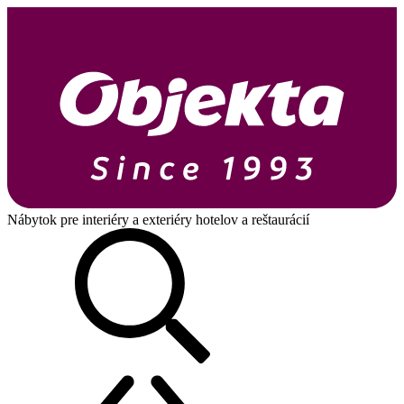
Nábytok pre interiéry a exteriéry hotelov a reštaurácií