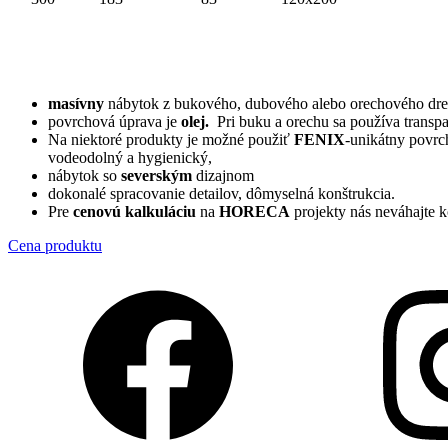
masívny
nábytok z bukového, dubového alebo orechového dre
povrchová úprava je
olej.
Pri buku a orechu sa používa transpa
Na niektoré produkty je možné použiť
FENIX
-unikátny povrc
vodeodolný a hygienický,
nábytok so
severským
dizajnom
dokonalé spracovanie detailov, dômyselná konštrukcia.
Pre
cenovú kalkuláciu
na
HORECA
projekty nás neváhajte 
Cena produktu