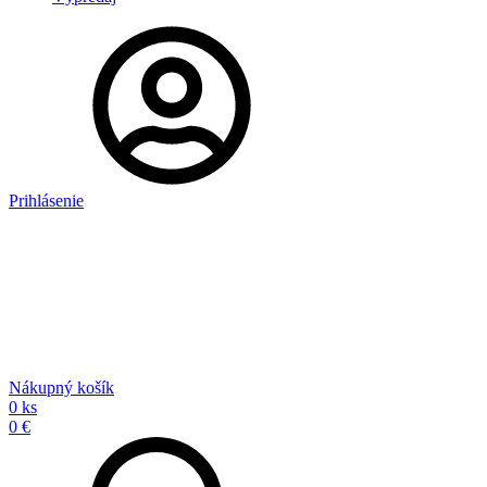
Prihlásenie
Nákupný košík
0 ks
0 €