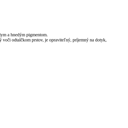
 bielym a hnedým pigmentom.
 voči odtalčkom prstov, je opraviteľný, príjemný na dotyk,