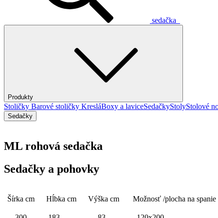
sedačka
Produkty
Stoličky
Barové stoličky
Kreslá
Boxy a lavice
Sedačky
Stoly
Stolové no
Sedačky
ML rohová sedačka
Sedačky a pohovky
Šírka cm
Hĺbka cm
Výška cm
Možnosť /plocha na spanie
300
183
83
120x200