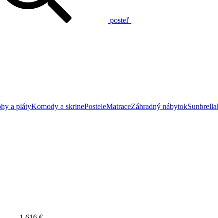
posteľ
hy a pláty
Komody a skrine
Postele
Matrace
Záhradný nábytok
Sunbrella
1 616 €