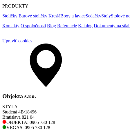
PRODUKTY
Stoličky
Barové stoličky
Kreslá
Boxy a lavice
Sedačky
Stoly
Stolové no
Kontakty
O spoločnosti
Blog
Referencie
Katalóg
Dokumenty na stiah
Upraviť cookies
Objekta s.r.o.
STYLA
Studená 4B/18496
Bratislava 821 04
OBJEKTA: 0905 730 128
VEGAS: 0905 730 128