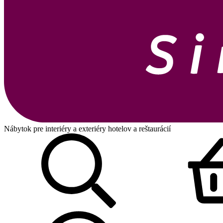
Nábytok pre interiéry a exteriéry hotelov a reštaurácií